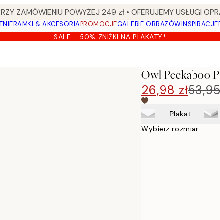
Y ZAMÓWIENIU POWYŻEJ 249 zł • OFERUJEMY USŁUGI OPR
TNIE
RAMKI & AKCESORIA
PROMOCJE
GALERIE OBRAZÓW
INSPIRACJE
SALE - 50% ZNIŻKI NA PLAKATY*
Owl Peekaboo P
26,98 zł
53,95
Plakat
Wybierz rozmiar