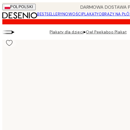
Skip
DARMOWA DOSTAWA PRZ
POL
POLSKI
to
BESTSELLERY
NOWOŚCI
PLAKATY
OBRAZY NA PŁÓ
main
content.
▸
▸
Plakaty dla dzieci
Owl Peekaboo Plakat