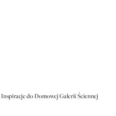
50%*
The Little Bunny Plakat
Od 26,98 zł
53,95 zł
Inspiracje do Domowej Galerii Ściennej