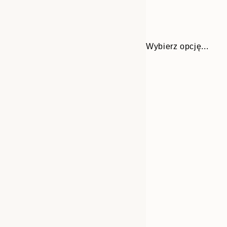
Wybierz opcję...
Frame
21x30 cm
options
30x40 cm