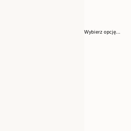
Wybierz opcję...
Frame
30x40 cm
options