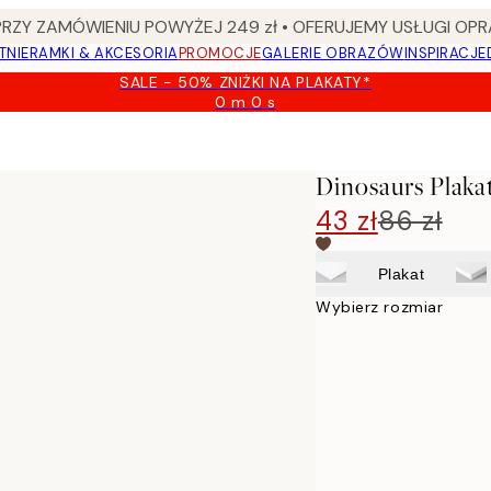
Y ZAMÓWIENIU POWYŻEJ 249 zł • OFERUJEMY USŁUGI OPR
TNIE
RAMKI & AKCESORIA
PROMOCJE
GALERIE OBRAZÓW
INSPIRACJE
SALE - 50% ZNIŻKI NA PLAKATY*
0 m
0 s
Ważny
do:
2026-
08-
Dinosaurs Plaka
09
43 zł
86 zł
Plakat
Wybierz rozmiar