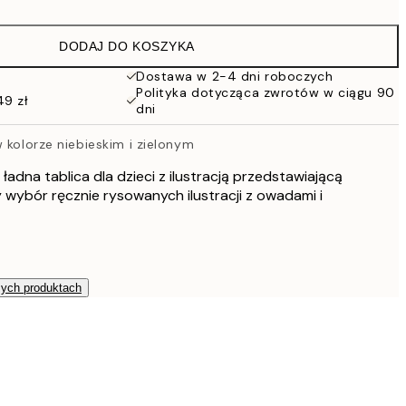
76 zł
152 zł
DODAJ DO KOSZYKA
Dostawa w 2-4 dni roboczych
Polityka dotycząca zwrotów w ciągu 90
49 zł
dni
 kolorze niebieskim i zielonym
ładna tablica dla dzieci z ilustracją przedstawiającą
wybór ręcznie rysowanych ilustracji z owadami i
zych produktach