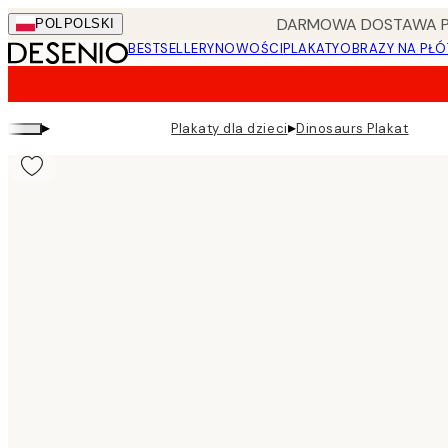
Skip
DARMOWA DOSTAWA PRZ
POL
POLSKI
to
BESTSELLERY
NOWOŚCI
PLAKATY
OBRAZY NA PŁÓ
main
content.
▸
▸
Plakaty dla dzieci
Dinosaurs Plakat