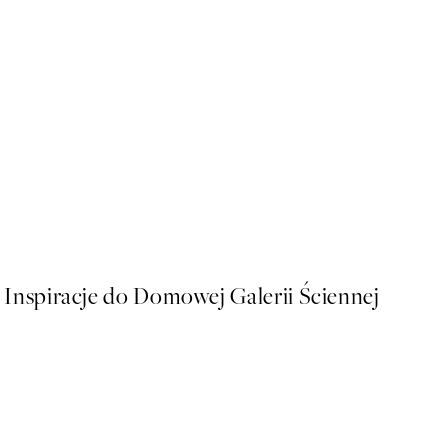
50%*
Love Beige Plakat
Od 16 zł
32 zł
Inspiracje do Domowej Galerii Ściennej