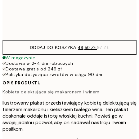
15
Frame
options
DODAJ DO KOSZYKA
-
48,50 ZŁ
97 ZŁ
W magazynie
Dostawa w 2-4 dni roboczych
Dostawa gratis od 249 zł
Polityka dotycząca zwrotów w ciągu 90 dni
OPIS PRODUKTU
Kobieta delektująca się makaronem i winem
Ilustrowany plakat przedstawiający kobietę delektującą się
talerzem makaronu i kieliszkiem białego wina. Ten plakat
doskonale oddaje istotę włoskiej kuchni. Powieś go w
swojej jadalni i pozwól, aby on nadawał nastroju Twoim
posiłkom.