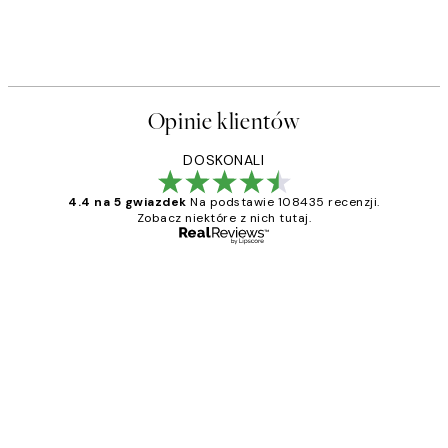
Opinie klientów
DOSKONALI
4.4 na 5 gwiazdek
Na podstawie 108435 recenzji.
Zobacz niektóre z nich tutaj.
Zweryfikowany kupujący
Opinie
klientów
Excellent quality at a nice price
20 kwi
Magdalena B