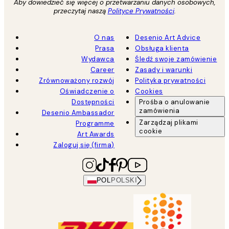
Aby dowiedzieć się więcej o przetwarzaniu danych osobowych,
przeczytaj naszą
Polityce Prywatności
.
O nas
Desenio Art Advice
Prasa
Obsługa klienta
Wydawca
Śledź swoje zamówienie
Career
Zasady i warunki
Zrównoważony rozwój
Polityka prywatności
Oświadczenie o
Cookies
Dostępności
Prośba o anulowanie
zamówienia
Desenio Ambassador
Zarządzaj plikami
Programme
cookie
Art Awards
Zaloguj się (firma)
POL
POLSKI