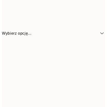
Wybierz opcję...
26,9
21x30 cm