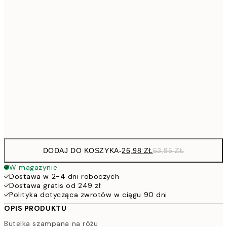
53,
4
30x40 cm
7
50x70 cm
15
10
70x100 cm
20
Frame
options
DODAJ DO KOSZYKA
-
26,98 ZŁ
53,95 ZŁ
W magazynie
Dostawa w 2-4 dni roboczych
Dostawa gratis od 249 zł
Polityka dotycząca zwrotów w ciągu 90 dni
OPIS PRODUKTU
Butelka szampana na różu