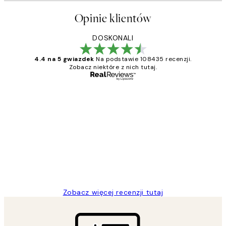
Opinie klientów
DOSKONALI
4.4 na 5 gwiazdek
Na podstawie 108435 recenzji.
Zobacz niektóre z nich tutaj.
Zweryfikowany kupujący
Opinie
klientów
Excellent quality at a nice price
20 kwi
Magdalena B
Zobacz więcej recenzji tutaj