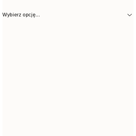
Wybierz opcję...
4
30x40 cm
Frame