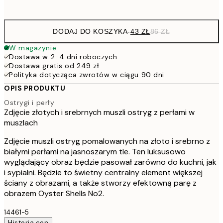
options
DODAJ DO KOSZYKA
-
43 ZŁ
86 ZŁ
W magazynie
Dostawa w 2-4 dni roboczych
Dostawa gratis od 249 zł
Polityka dotycząca zwrotów w ciągu 90 dni
OPIS PRODUKTU
Ostrygi i perły
Zdjęcie złotych i srebrnych muszli ostryg z perłami w
muszlach
Zdjęcie muszli ostryg pomalowanych na złoto i srebrno z
białymi perłami na jasnoszarym tle. Ten luksusowo
wyglądający obraz będzie pasował zarówno do kuchni, jak
i sypialni. Będzie to świetny centralny element większej
ściany z obrazami, a także stworzy efektowną parę z
obrazem Oyster Shells No2.
14461-5
Historia cen