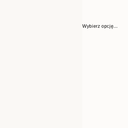
Wybierz opcję...
Frame
30x40 cm
options
40x50 cm