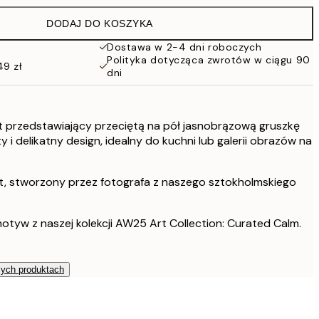
108 zł
DODAJ DO KOSZYKA
76 zł
152 zł
Dostawa w 2-4 dni roboczych
Polityka dotycząca zwrotów w ciągu 90
49 zł
dni
at przedstawiający przeciętą na pół jasnobrązową gruszkę
 i delikatny design, idealny do kuchni lub galerii obrazów na
t, stworzony przez fotografa z naszego sztokholmskiego
otyw z naszej kolekcji AW25 Art Collection: Curated Calm.
zych produktach