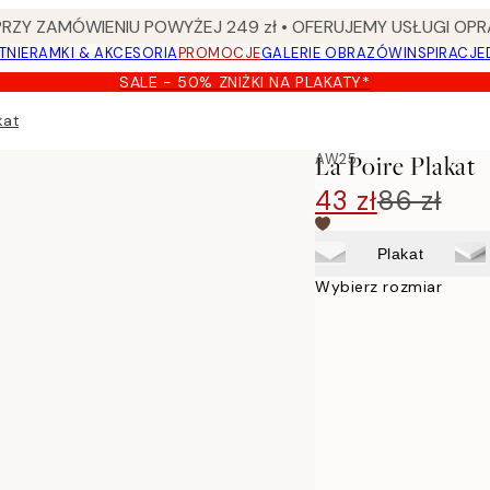
Y ZAMÓWIENIU POWYŻEJ 249 zł • OFERUJEMY USŁUGI OPR
TNIE
RAMKI & AKCESORIA
PROMOCJE
GALERIE OBRAZÓW
INSPIRACJE
SALE - 50% ZNIŻKI NA PLAKATY*
kat
AW25
La Poire Plakat
43 zł
86 zł
Plakat
Wybierz rozmiar