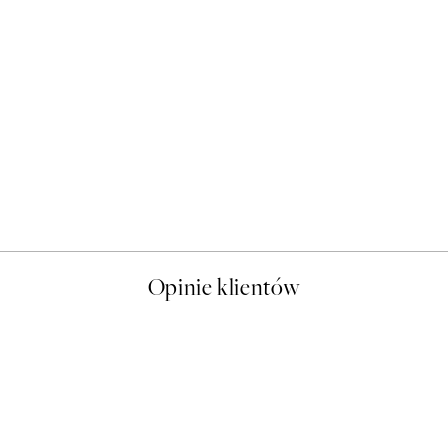
50%*
Boobs Drawing Plakat
Od 16 zł
32 zł
Opinie klientów
t a nice price