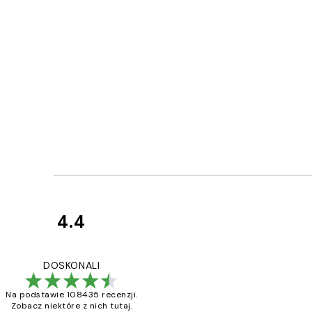
4.4
Opinie
klientów
Excellent quality a
DOSKONALI
Na podstawie 108435 recenzji.
Zobacz niektóre z nich tutaj.