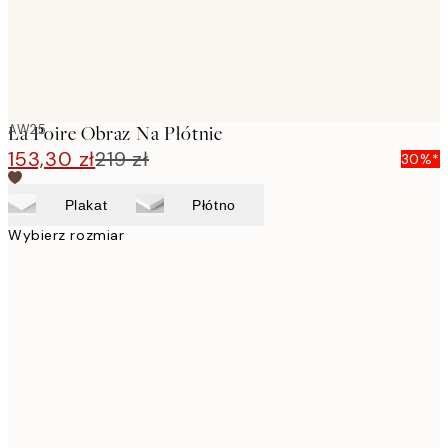
AW25
La Poire Obraz Na Płótnie
153,30 zł
219 zł
30%*
Plakat
Płótno
Wybierz rozmiar