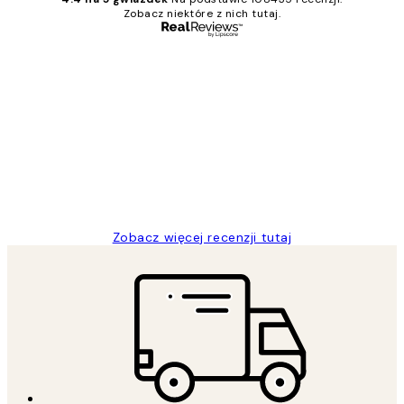
Zobacz niektóre z nich tutaj.
Zweryfikowany kupujący
Opinie
klientów
Excellent quality at a nice price
20 kwi
Magdalena B
Zobacz więcej recenzji tutaj