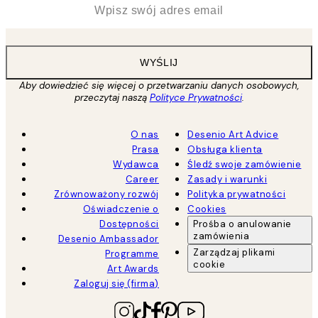
*
Email
WYŚLIJ
Aby dowiedzieć się więcej o przetwarzaniu danych osobowych,
przeczytaj naszą
Polityce Prywatności
.
O nas
Desenio Art Advice
Prasa
Obsługa klienta
Wydawca
Śledź swoje zamówienie
Career
Zasady i warunki
Zrównoważony rozwój
Polityka prywatności
Oświadczenie o
Cookies
Dostępności
Prośba o anulowanie
zamówienia
Desenio Ambassador
Zarządzaj plikami
Programme
cookie
Art Awards
Zaloguj się (firma)