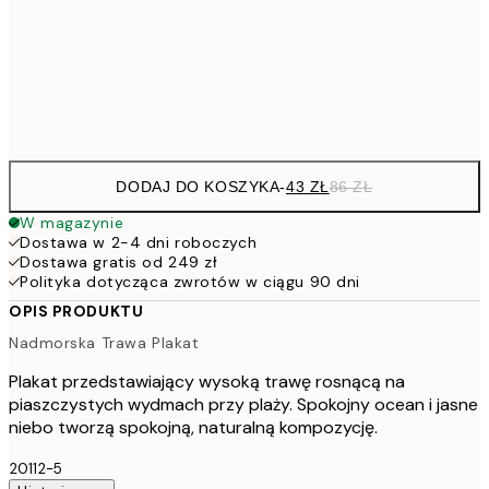
7
50x70 cm
15
Frame
options
DODAJ DO KOSZYKA
-
43 ZŁ
86 ZŁ
W magazynie
Dostawa w 2-4 dni roboczych
Dostawa gratis od 249 zł
Polityka dotycząca zwrotów w ciągu 90 dni
OPIS PRODUKTU
Nadmorska Trawa Plakat
Plakat przedstawiający wysoką trawę rosnącą na
piaszczystych wydmach przy plaży. Spokojny ocean i jasne
niebo tworzą spokojną, naturalną kompozycję.
20112-5