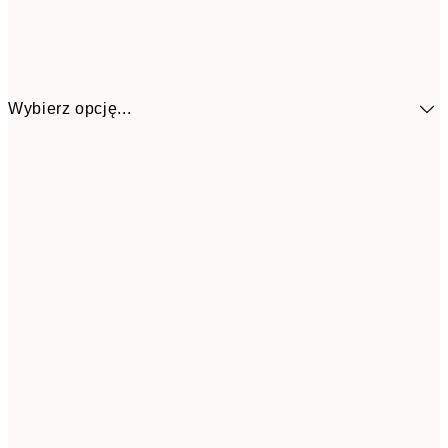
Wybierz opcję...
4
30x40 cm