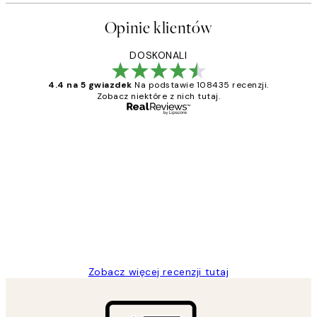
Opinie klientów
DOSKONALI
4.4 na 5 gwiazdek
Na podstawie 108435 recenzji.
Zobacz niektóre z nich tutaj.
Zweryfikowany kupujący
Opinie
klientów
Excellent quality at a nice price
20 kwi
Magdalena B
Zobacz więcej recenzji tutaj