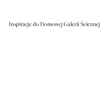
kat
Ocean Palm Plakat
Od 26,98 zł
53,95 zł
Inspiracje do Domowej Galerii Ściennej