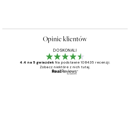
Opinie klientów
DOSKONALI
4.4 na 5 gwiazdek
Na podstawie 108435 recenzji.
Zobacz niektóre z nich tutaj.
Zweryfikowany kupujący
Opinie
klientów
Excellent quality at a nice price
20 kwi
Magdalena B