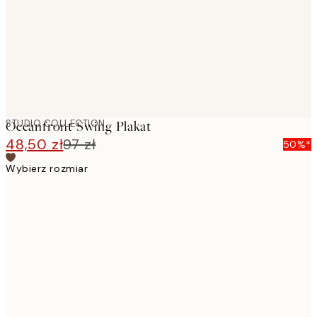
images
STUDIO COLLECTION
Oceanfront Swing Plakat
48,50 zł
97 zł
50%*
Wybierz rozmiar