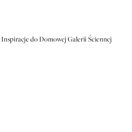
Wooden Boat Plakat
Od 43 zł
86 zł
Inspiracje do Domowej Galerii Ściennej