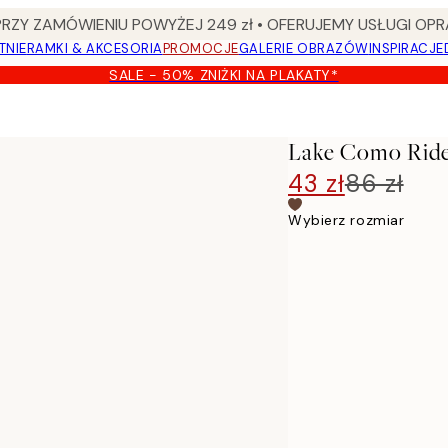
Y ZAMÓWIENIU POWYŻEJ 249 zł • OFERUJEMY USŁUGI OPR
TNIE
RAMKI & AKCESORIA
PROMOCJE
GALERIE OBRAZÓW
INSPIRACJE
SALE - 50% ZNIŻKI NA PLAKATY*
Lake Como Ride
43 zł
86 zł
Wybierz rozmiar