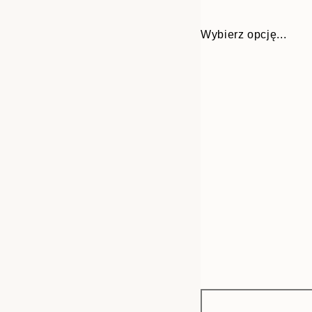
Wybierz opcję...
Frame
30x40 cm
options
50x70 cm