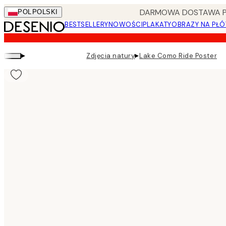
Skip
DARMOWA DOSTAWA PRZ
POL
POLSKI
to
BESTSELLERY
NOWOŚCI
PLAKATY
OBRAZY NA PŁÓ
main
content.
▸
▸
Zdjęcia natury
Lake Como Ride Poster