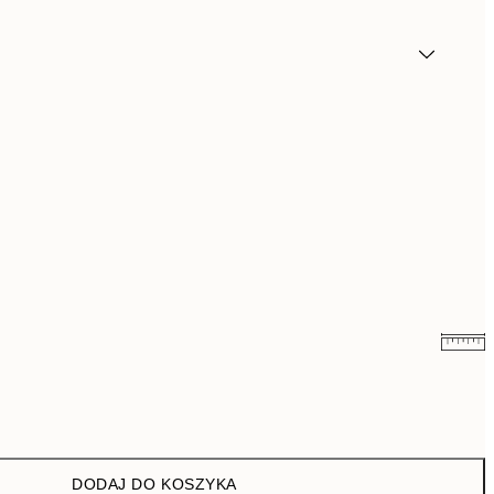
43 zł
86 zł
76 zł
152 zł
DODAJ DO KOSZYKA