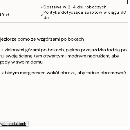
Dostawa w 2-4 dni roboczych
Polityka dotycząca zwrotów w ciągu 90
49 zł
dni
o jeziorze como ze wzgórzami po bokach
z zielonymi górami po bokach, piękna przejażdżka łodzią po
ruj swoją ścianę tym otwartym i modnym nadrukiem, aby
ygody w swoim domu.
y z białym marginesem wokół obrazu, aby ładnie obramować
zych produktach