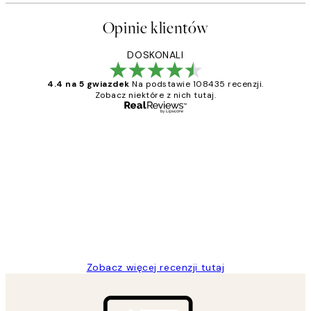
Opinie klientów
DOSKONALI
4.4 na 5 gwiazdek
Na podstawie 108435 recenzji.
Zobacz niektóre z nich tutaj.
Zweryfikowany kupujący
Opinie
klientów
Excellent quality at a nice price
20 kwi
Magdalena B
Zobacz więcej recenzji tutaj