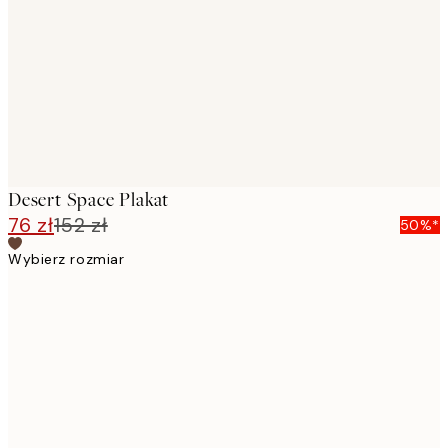
images
Desert Space Plakat
76 zł
152 zł
50%*
Wybierz rozmiar