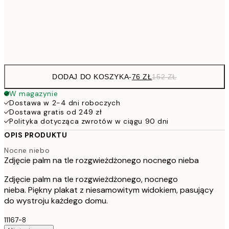
15
Frame
options
DODAJ DO KOSZYKA
-
76 ZŁ
152 ZŁ
W magazynie
Dostawa w 2-4 dni roboczych
Dostawa gratis od 249 zł
Polityka dotycząca zwrotów w ciągu 90 dni
OPIS PRODUKTU
Nocne niebo
Zdjęcie palm na tle rozgwieżdżonego nocnego nieba
Zdjęcie palm na tle rozgwieżdżonego, nocnego
nieba. Piękny plakat z niesamowitym widokiem, pasujący
do wystroju każdego domu.
11167-8