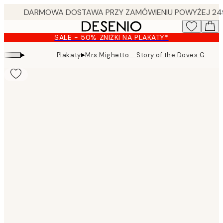
Skip
to
main
SALE - 50% ZNIŻKI NA PLAKATY*
content.
▸
▸
Plakaty
Mrs Mighetto - Story of the Doves Green 
Product
images