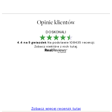
Opinie klientów
DOSKONALI
4.4 na 5 gwiazdek
Na podstawie 108435 recenzji.
Zobacz niektóre z nich tutaj.
Zweryfikowany kupujący
Opinie
klientów
Excellent quality at a nice price
20 kwi
Magdalena B
Zobacz więcej recenzji tutaj