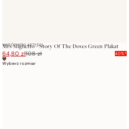
WYRÓŻNIENI ARTYŚCI
Mrs Mighetto - Story Of The Doves Green Plakat
64,80 zł
108 zł
40%*
Wybierz rozmiar