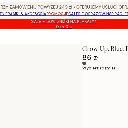
Y ZAMÓWIENIU POWYŻEJ 249 zł • OFERUJEMY USŁUGI OPR
TNIE
RAMKI & AKCESORIA
PROMOCJE
GALERIE OBRAZÓW
INSPIRACJE
SALE - 50% ZNIŻKI NA PLAKATY*
0 m
0 s
Ważny
do:
2026-
08-
Grow Up, Blue, 
09
86 zł
Wybierz rozmiar