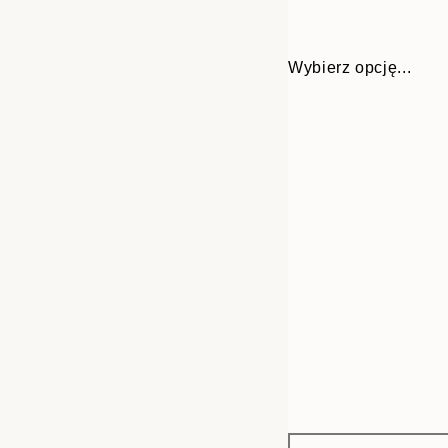
Wybierz opcję...
Frame
30x40 cm
options