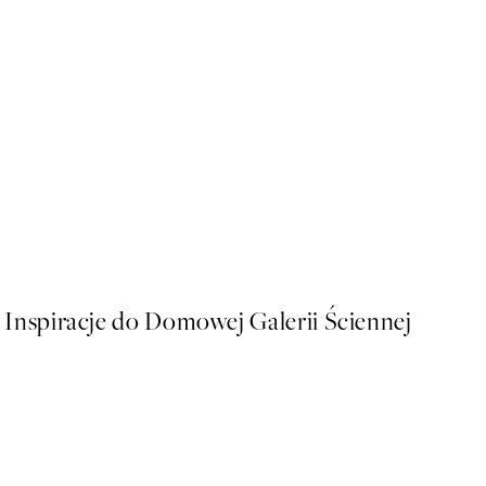
NOWOSCI
Earth Toned Strokes Plakat
Od 53,95 zł
Inspiracje do Domowej Galerii Ściennej