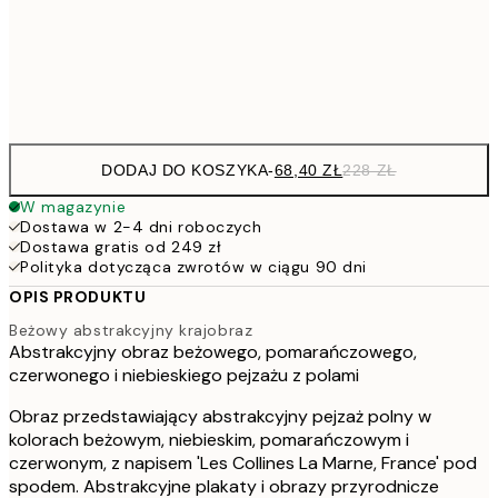
22
Frame
options
DODAJ DO KOSZYKA
-
68,40 ZŁ
228 ZŁ
W magazynie
Dostawa w 2-4 dni roboczych
Dostawa gratis od 249 zł
Polityka dotycząca zwrotów w ciągu 90 dni
OPIS PRODUKTU
Beżowy abstrakcyjny krajobraz
Abstrakcyjny obraz beżowego, pomarańczowego,
czerwonego i niebieskiego pejzażu z polami
Obraz przedstawiający abstrakcyjny pejzaż polny w
kolorach beżowym, niebieskim, pomarańczowym i
czerwonym, z napisem 'Les Collines La Marne, France' pod
spodem. Abstrakcyjne plakaty i obrazy przyrodnicze