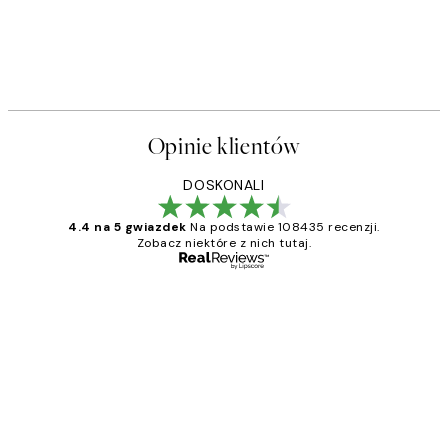
Opinie klientów
DOSKONALI
4.4 na 5 gwiazdek
Na podstawie 108435 recenzji.
Zobacz niektóre z nich tutaj.
Zweryfikowany kupujący
Opinie
klientów
Excellent quality at a nice price
20 kwi
Magdalena B