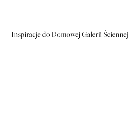
Paris Voyage Plakat
Od 26,98 zł
53,95 zł
Inspiracje do Domowej Galerii Ściennej