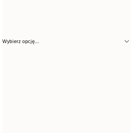
Wybierz opcję...
68,4
70x100 cm