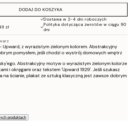
86 zł
DODAJ DO KOSZYKA
76 zł
152 zł
Dostawa w 2-4 dni roboczych
Polityka dotycząca zwrotów w ciągu 90
49 zł
dni
twarz
 - Upward, z wyrazistym zielonym kolorem. Abstrakcyjny
brym pomysłem, jeśli chodzi o wystrój domowych wnętrz
nsky'ego. Abstrakcyjny motyw o wyrazistym zielonym kolorze
tami i okręgami oraz tekstem 'Upward 1929'. Jeśli szukasz
 na ścianie, plakat ze sztuką klasyczną jest zawsze dobrym
zych produktach