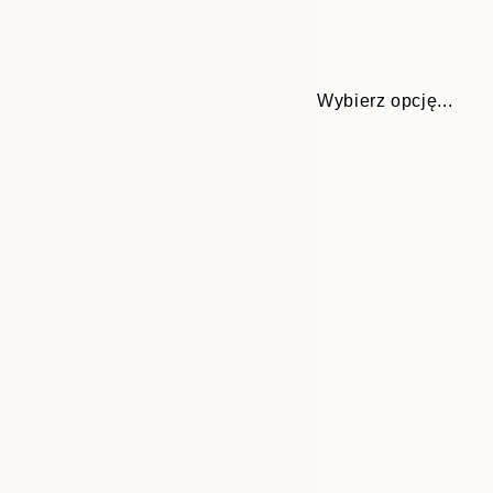
Wybierz opcję...
Frame
21x30 cm
options
30x40 cm