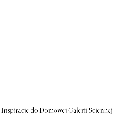
50%*
Rêves de Pivoine Plakat
Od 32,23 zł
64,45 zł
Inspiracje do Domowej Galerii Ściennej