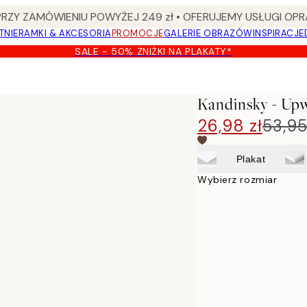
Y ZAMÓWIENIU POWYŻEJ 249 zł • OFERUJEMY USŁUGI OPR
TNIE
RAMKI & AKCESORIA
PROMOCJE
GALERIE OBRAZÓW
INSPIRACJE
SALE - 50% ZNIŻKI NA PLAKATY*
Kandinsky - Upw
26,98 zł
53,95
Plakat
Wybierz rozmiar