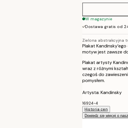
50x70 cm
W magazynie
Dostawa gratis od 2
Zielona abstrakcyjna 
Plakat Kandinsky’ego
motyw jest zawsze do
Plakat artysty Kandi
wraz z różnymi kształ
czegoś do zawieszenia
pomysłem.
Artysta: Kandinsky
16924-4
Historia cen
Dowiedz się więcej o nas