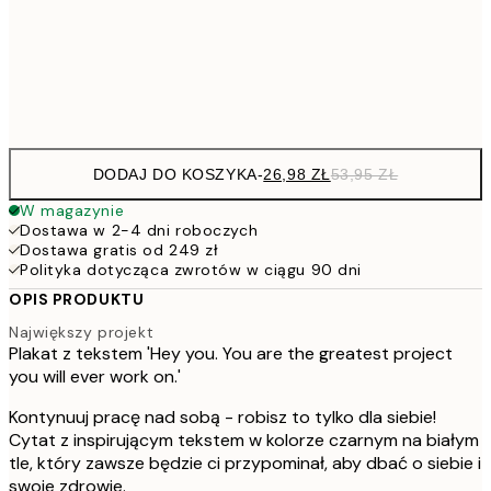
30x40 cm
Frame
options
DODAJ DO KOSZYKA
-
26,98 ZŁ
53,95 ZŁ
W magazynie
Dostawa w 2-4 dni roboczych
Dostawa gratis od 249 zł
Polityka dotycząca zwrotów w ciągu 90 dni
OPIS PRODUKTU
Największy projekt
Plakat z tekstem 'Hey you. You are the greatest project
you will ever work on.'
Kontynuuj pracę nad sobą - robisz to tylko dla siebie!
Cytat z inspirującym tekstem w kolorze czarnym na białym
tle, który zawsze będzie ci przypominał, aby dbać o siebie i
swoje zdrowie.