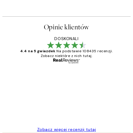
Opinie klientów
DOSKONALI
4.4 na 5 gwiazdek
Na podstawie 108435 recenzji.
Zobacz niektóre z nich tutaj.
Zweryfikowany kupujący
Opinie
klientów
Excellent quality at a nice price
20 kwi
Magdalena B
Zobacz więcej recenzji tutaj