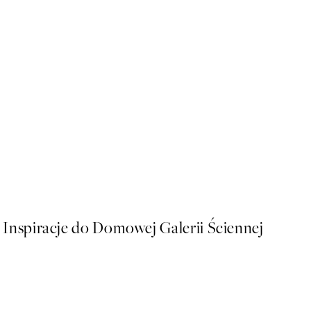
50%*
Baby Turtle Plakat
Od 26,98 zł
53,95 zł
Inspiracje do Domowej Galerii Ściennej