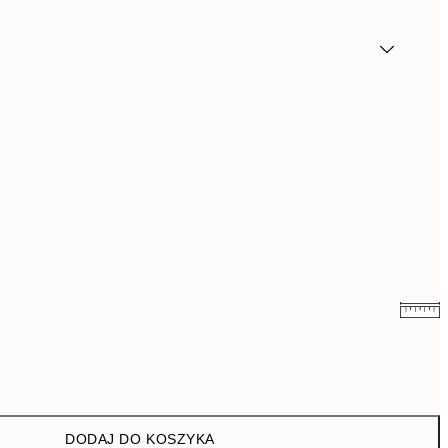
16 zł
32 zł
26,98 zł
53,95 zł
DODAJ DO KOSZYKA
43 zł