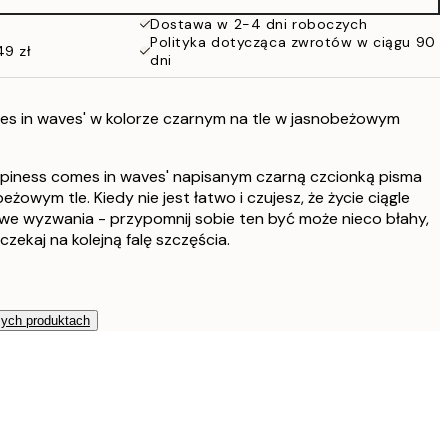
86 zł
Dostawa w 2-4 dni roboczych
Polityka dotycząca zwrotów w ciągu 90
49 zł
dni
es in waves' w kolorze czarnym na tle w jasnobeżowym
ppiness comes in waves' napisanym czarną czcionką pisma
owym tle. Kiedy nie jest łatwo i czujesz, że życie ciągle
we wyzwania - przypomnij sobie ten być może nieco błahy,
czekaj na kolejną falę szczęścia.
zych produktach