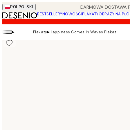
Skip
DARMOWA DOSTAWA PRZ
POL
POLSKI
to
BESTSELLERY
NOWOŚCI
PLAKATY
OBRAZY NA PŁÓ
main
content.
▸
▸
Plakaty
Happiness Comes in Waves Plakat