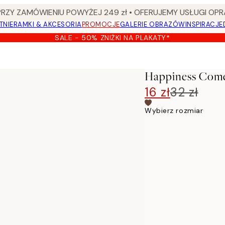
Y ZAMÓWIENIU POWYŻEJ 249 zł • OFERUJEMY USŁUGI OPR
TNIE
RAMKI & AKCESORIA
PROMOCJE
GALERIE OBRAZÓW
INSPIRACJE
SALE - 50% ZNIŻKI NA PLAKATY*
Happiness Come
16 zł
32 zł
Wybierz rozmiar