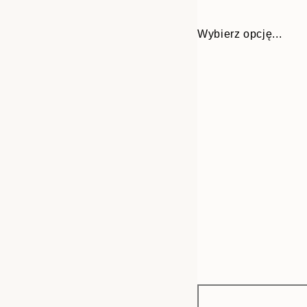
Wybierz opcję...
Frame
13x18 cm
options
21x30 cm