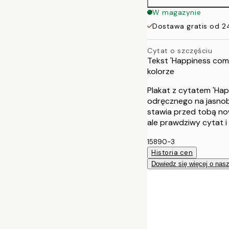
30x40 cm
W magazynie
Dostawa gratis od 2
Cytat o szczęściu
Tekst 'Happiness com
kolorze
Plakat z cytatem 'Ha
odręcznego na jasnobeż
stawia przed tobą no
ale prawdziwy cytat i 
15890-3
Historia cen
Dowiedz się więcej o nas