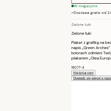
50x70 cm
W magazynie
Dostawa gratis od 2
Zielone łuki
Zielone łuki
Plakat z grafiką na be
napis „Green Arches”
kolorach odmieni Twój
plakatem „Olea Europ
18077-4
Historia cen
Dowiedz się więcej o nas