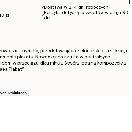
152 zł
Dostawa w 2-4 dni roboczych
Polityka dotycząca zwrotów w ciągu 90
49 zł
dni
żowo-zielonym tle, przedstawiającą zielone łuki oraz okrąg i
 na dole plakatu. Nowoczesna sztuka w neutralnych
 dom w przeciągu kilku minut. Stwórz idealną kompozycję z
aea Plakat”.
zych produktach