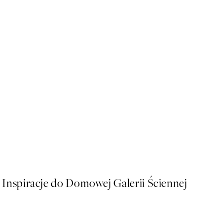
50%*
Home Sweet Home in Green
Od 26,98 zł
53,95 zł
Inspiracje do Domowej Galerii Ściennej