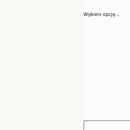
Wybierz opcję...
Frame
21x30 cm
options
30x40 cm