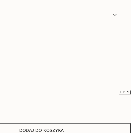
26,98 zł
53,95 zł
43 zł
86 zł
DODAJ DO KOSZYKA
76 zł