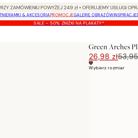
Y ZAMÓWIENIU POWYŻEJ 249 zł • OFERUJEMY USŁUGI OPR
TNIE
RAMKI & AKCESORIA
PROMOCJE
GALERIE OBRAZÓW
INSPIRACJE
SALE - 50% ZNIŻKI NA PLAKATY*
Green Arches Pl
26,98 zł
53,95
Wybierz rozmiar