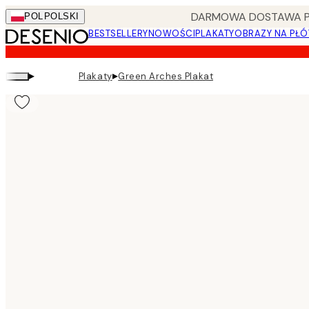
Skip
DARMOWA DOSTAWA PRZ
POL
POLSKI
to
BESTSELLERY
NOWOŚCI
PLAKATY
OBRAZY NA PŁÓ
main
content.
▸
▸
Plakaty
Green Arches Plakat