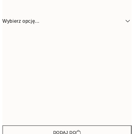
Wybierz opcję...
285,6
ONE SIZE
47
DODAJ DO