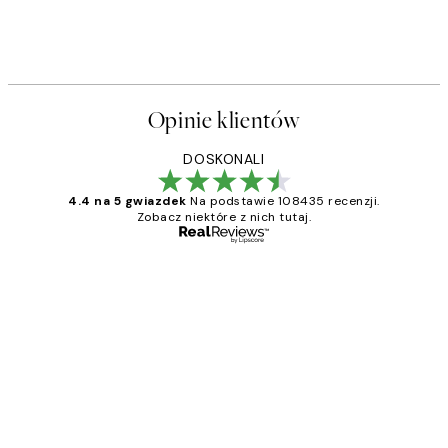
Opinie klientów
DOSKONALI
4.4 na 5 gwiazdek
Na podstawie 108435 recenzji.
Zobacz niektóre z nich tutaj.
Zweryfikowany kupujący
Opinie
klientów
Excellent quality at a nice price
20 kwi
Magdalena B