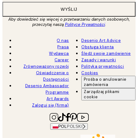
WYŚLIJ
Aby dowiedzieć się więcej o przetwarzaniu danych osobowych,
przeczytaj naszą
Polityce Prywatności
.
O nas
Desenio Art Advice
Prasa
Obsługa klienta
Wydawca
Śledź swoje zamówienie
Career
Zasady i warunki
Zrównoważony rozwój
Polityka prywatności
Oświadczenie o
Cookies
Dostępności
Prośba o anulowanie
zamówienia
Desenio Ambassador
Zarządzaj plikami
Programme
cookie
Art Awards
Zaloguj się (firma)
POL
POLSKI