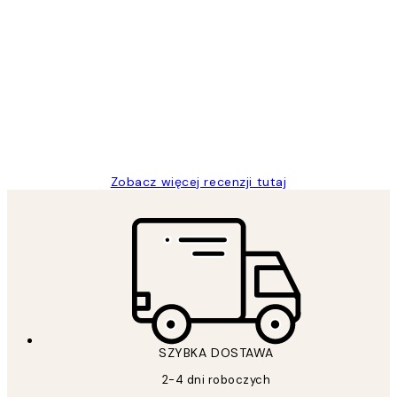
Zweryfikowany kupujący
Opinie
klientów
Excellent quality at a nice price
20 kwi
Magdalena B
Zobacz więcej recenzji tutaj
SZYBKA DOSTAWA
2-4 dni roboczych