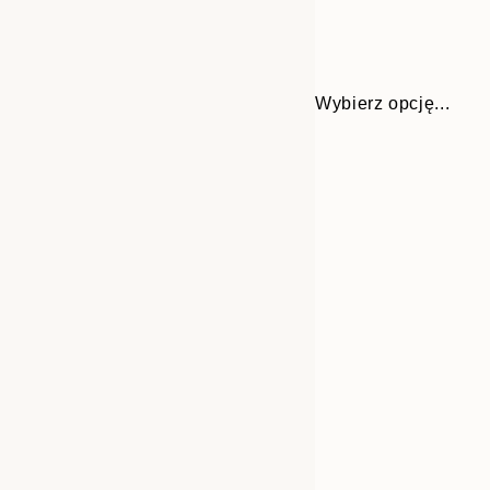
Wybierz opcję...
Frame
30x40 cm
options