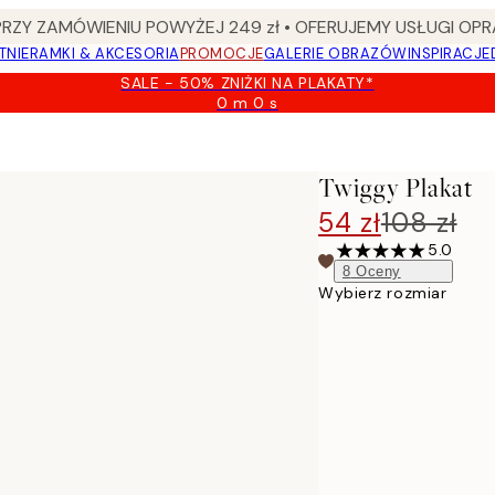
Y ZAMÓWIENIU POWYŻEJ 249 zł • OFERUJEMY USŁUGI OPR
TNIE
RAMKI & AKCESORIA
PROMOCJE
GALERIE OBRAZÓW
INSPIRACJE
SALE - 50% ZNIŻKI NA PLAKATY*
0 m
0 s
Ważny
do:
2026-
08-
Twiggy Plakat
09
54 zł
108 zł
5.0
8
Oceny
Wybierz rozmiar