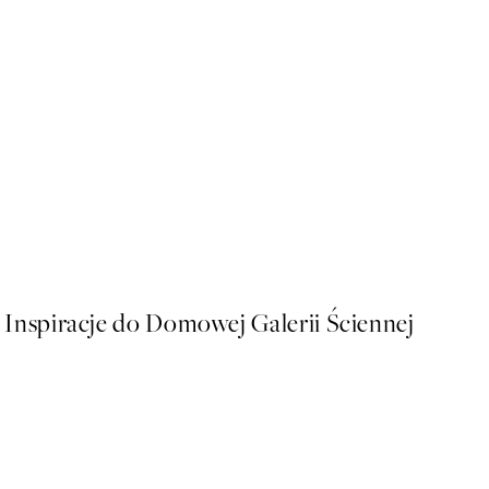
50%*
Parisian Balcony Plakat
Od 26,98 zł
53,95 zł
Inspiracje do Domowej Galerii Ściennej