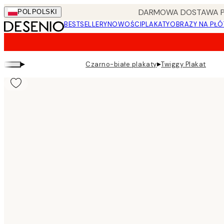
Skip
DARMOWA DOSTAWA PRZ
POL
POLSKI
to
BESTSELLERY
NOWOŚCI
PLAKATY
OBRAZY NA PŁÓ
main
content.
▸
▸
Czarno-białe plakaty
Twiggy Plakat