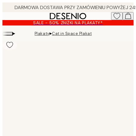
Skip
to
main
SALE - 50% ZNIŻKI NA PLAKATY*
content.
▸
▸
Plakaty
Cat in Space Plakat
Product
images