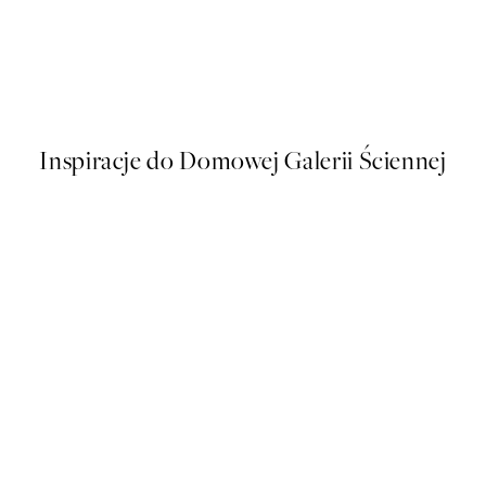
50%*
Mediterranean Mingle Plakat
Od 43 zł
86 zł
Inspiracje do Domowej Galerii Ściennej