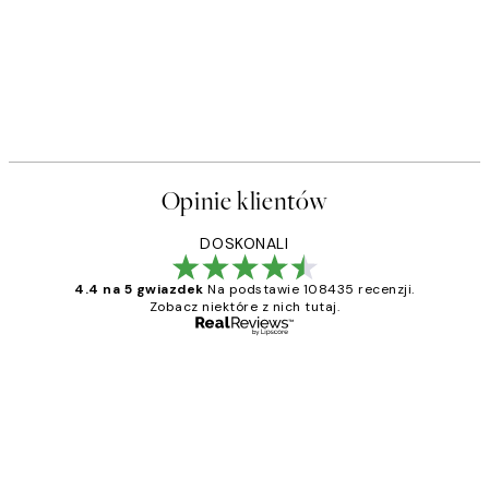
Opinie klientów
DOSKONALI
4.4 na 5 gwiazdek
Na podstawie 108435 recenzji.
Zobacz niektóre z nich tutaj.
Zweryfikowany kupujący
Opinie
klientów
Excellent quality at a nice price