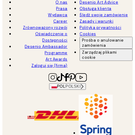
O nas
Desenio Art Advice
Prasa
Obsługa klienta
Wydawca
Śledź swoje zamówienie
Career
Zasady i warunki
Zrównoważony rozwój
Polityka prywatności
Oświadczenie o
Cookies
Dostępności
Prośba o anulowanie
zamówienia
Desenio Ambassador
Zarządzaj plikami
Programme
cookie
Art Awards
Zaloguj się (firma)
POL
POLSKI