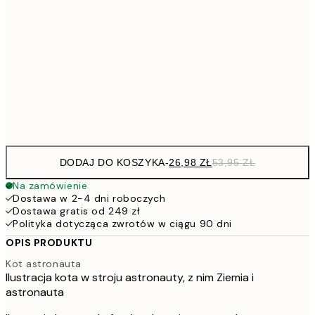
4
30x40 cm
7
50x70 cm
15
Frame
options
DODAJ DO KOSZYKA
-
26,98 ZŁ
53,95 ZŁ
Na zamówienie
Dostawa w 2-4 dni roboczych
Dostawa gratis od 249 zł
Polityka dotycząca zwrotów w ciągu 90 dni
OPIS PRODUKTU
Kot astronauta
Ilustracja kota w stroju astronauty, z nim Ziemia i
astronauta