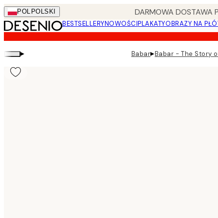
Skip
DARMOWA DOSTAWA PRZ
POL
POLSKI
to
BESTSELLERY
NOWOŚCI
PLAKATY
OBRAZY NA PŁÓ
main
content.
▸
▸
Babar
Babar - The Story of