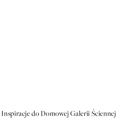
-40%
Trace of Light Zestaw Plak
Od 64,74 zł
107,90 zł
Inspiracje do Domowej Galerii Ściennej