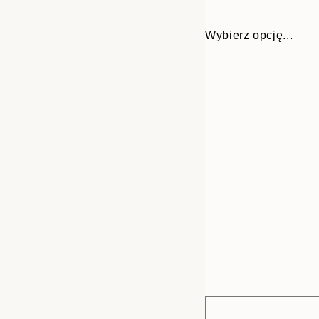
Wybierz opcję...
Frame
21x30 cm
options
30x40 cm