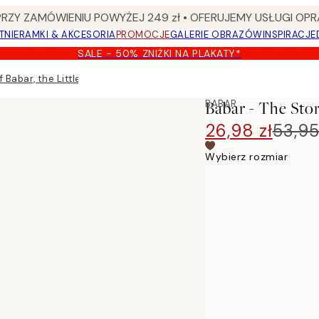
Y ZAMÓWIENIU POWYŻEJ 249 zł • OFERUJEMY USŁUGI OPR
TNIE
RAMKI & AKCESORIA
PROMOCJE
GALERIE OBRAZÓW
INSPIRACJE
SALE - 50% ZNIŻKI NA PLAKATY*
 Babar, the Little Elephant Plakat
BABAR
Babar - The Stor
26,98 zł
53,95
Wybierz rozmiar