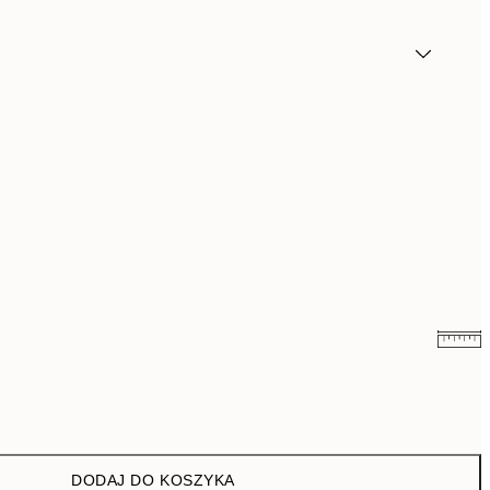
26,98 zł
53,95 zł
43 zł
86 zł
DODAJ DO KOSZYKA
76 zł