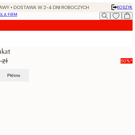
AWY • DOSTAWA W 2-4 DNI ROBOCZYCH
KOSZYK
DLA FIRM
akat
 zł
50%*
Płótno