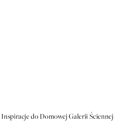
50%*
Oranges Illustration Plakat
Od 26,98 zł
53,95 zł
Inspiracje do Domowej Galerii Ściennej