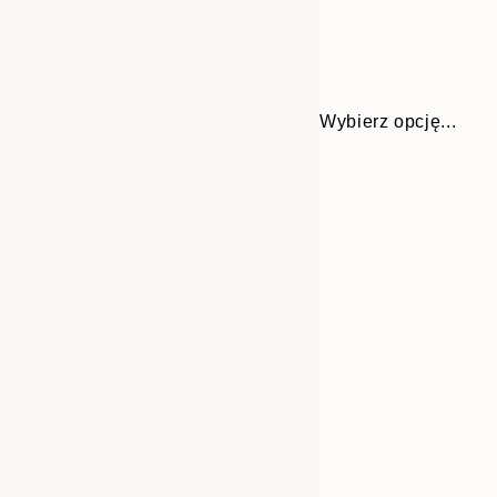
Wybierz opcję...
Frame
21x30 cm
options