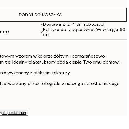
43 zł
86 zł
DODAJ DO KOSZYKA
76 zł
152 zł
Dostawa w 2-4 dni roboczych
Polityka dotycząca zwrotów w ciągu 90
264,50 zł
49 zł
dni
529 zł
iatowym wzorem w kolorze żółtym i pomarańczowo-
tle. Idealny plakat, który doda ciepła Twojemu domowi.
tnie wykonany z efektem tekstury.
t, stworzony przez fotografa z naszego sztokholmskiego
zych produktach