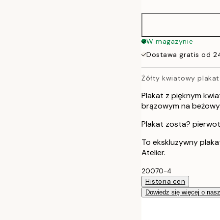
30x40 cm
50x70 cm
W magazynie
Dostawa gratis od 2
100x150 cm
Żółty kwiatowy plakat
Plakat z pięknym kw
brązowym na beżowym 
Plakat zosta? pierwo
To ekskluzywny plaka
Atelier.
20070-4
Historia cen
Dowiedz się więcej o nas