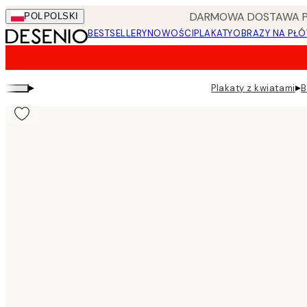
Skip
DARMOWA DOSTAWA PRZ
POL
POLSKI
to
BESTSELLERY
NOWOŚCI
PLAKATY
OBRAZY NA PŁÓ
main
content.
▸
▸
Plakaty z kwiatami
B