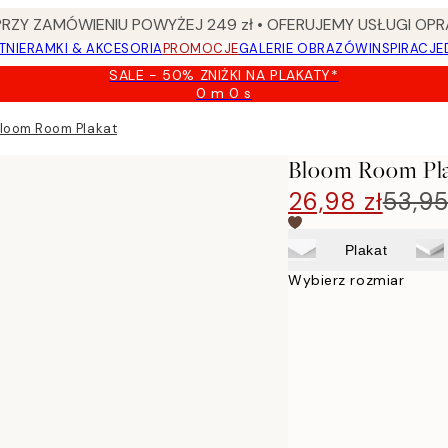
Y ZAMÓWIENIU POWYŻEJ 249 zł • OFERUJEMY USŁUGI OPR
TNIE
RAMKI & AKCESORIA
PROMOCJE
GALERIE OBRAZÓW
INSPIRACJE
SALE - 50% ZNIŻKI NA PLAKATY*
0 m
0 s
Ważny
do:
loom Room Plakat
2026-
08-
Bloom Room Pl
09
26,98 zł
53,95
Plakat
Wybierz rozmiar