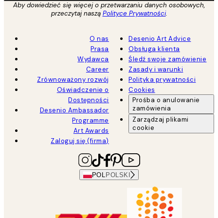
Aby dowiedzieć się więcej o przetwarzaniu danych osobowych,
przeczytaj naszą
Polityce Prywatności
.
O nas
Desenio Art Advice
Prasa
Obsługa klienta
Wydawca
Śledź swoje zamówienie
Career
Zasady i warunki
Zrównoważony rozwój
Polityka prywatności
Oświadczenie o
Cookies
Dostępności
Prośba o anulowanie
zamówienia
Desenio Ambassador
Zarządzaj plikami
Programme
cookie
Art Awards
Zaloguj się (firma)
POL
POLSKI