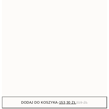
293,3
50x70 cm
41
Brak ramki
DODAJ DO KOSZYKA
-
153,30 ZŁ
219 ZŁ