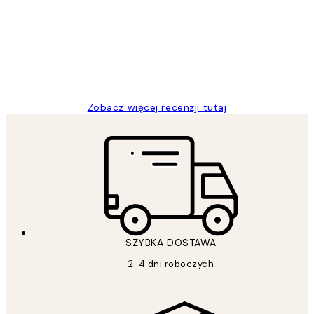
klientów
Excellent quality at a nice price
20 kwi
Magdalena B
Zobacz więcej recenzji tutaj
SZYBKA DOSTAWA
2-4 dni roboczych