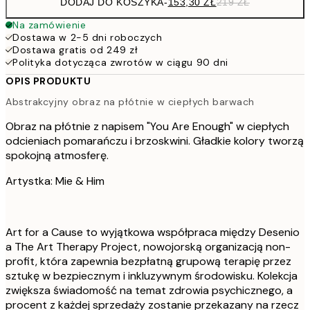
DODAJ DO KOSZYKA
-
153,30 ZŁ
219 ZŁ
Na zamówienie
Dostawa w 2-5 dni roboczych
Dostawa gratis od 249 zł
Polityka dotycząca zwrotów w ciągu 90 dni
OPIS PRODUKTU
Abstrakcyjny obraz na płótnie w ciepłych barwach
Obraz na płótnie z napisem "You Are Enough" w ciepłych
odcieniach pomarańczu i brzoskwini. Gładkie kolory tworzą
spokojną atmosferę.
Artystka: Mie & Him
Art for a Cause to wyjątkowa współpraca między Desenio
a The Art Therapy Project, nowojorską organizacją non-
profit, która zapewnia bezpłatną grupową terapię przez
sztukę w bezpiecznym i inkluzywnym środowisku. Kolekcja
zwiększa świadomość na temat zdrowia psychicznego, a
procent z każdej sprzedaży zostanie przekazany na rzecz