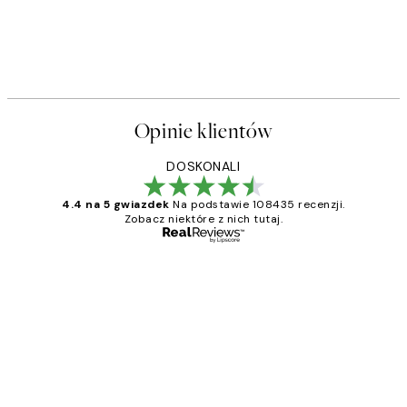
Opinie klientów
DOSKONALI
4.4 na 5 gwiazdek
Na podstawie 108435 recenzji.
Zobacz niektóre z nich tutaj.
Zweryfikowany kupujący
Opinie
klientów
Excellent quality at a nice price
20 kwi
Magdalena B