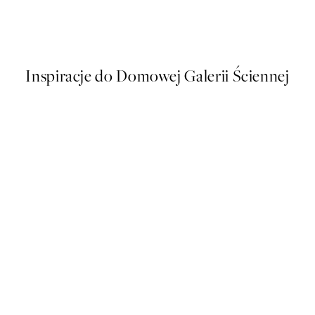
Fruit for Thought Plakat
Od 48,50 zł
97 zł
Inspiracje do Domowej Galerii Ściennej