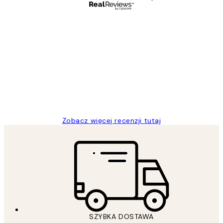
Zweryfikowany kupujący
Opinie
klientów
Excellent quality at a nice price
20 kwi
Magdalena B
Zobacz więcej recenzji tutaj
SZYBKA DOSTAWA