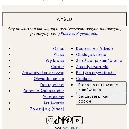
WYŚLIJ
Aby dowiedzieć się więcej o przetwarzaniu danych osobowych,
przeczytaj naszą
Polityce Prywatności
.
O nas
Desenio Art Advice
Prasa
Obsługa klienta
Wydawca
Śledź swoje zamówienie
Career
Zasady i warunki
Zrównoważony rozwój
Polityka prywatności
Oświadczenie o
Cookies
Dostępności
Prośba o anulowanie
zamówienia
Desenio Ambassador
Zarządzaj plikami
Programme
cookie
Art Awards
Zaloguj się (firma)
POL
POLSKI