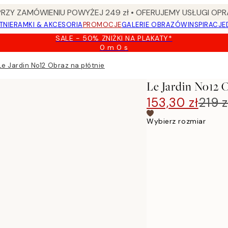
Y ZAMÓWIENIU POWYŻEJ 249 zł • OFERUJEMY USŁUGI OPR
TNIE
RAMKI & AKCESORIA
PROMOCJE
GALERIE OBRAZÓW
INSPIRACJE
SALE - 50% ZNIŻKI NA PLAKATY*
0 m
0 s
Ważny
do:
Le Jardin No12 Obraz na płótnie
2026-
08-
Le Jardin No12 
09
153,30 zł
219 z
Wybierz rozmiar