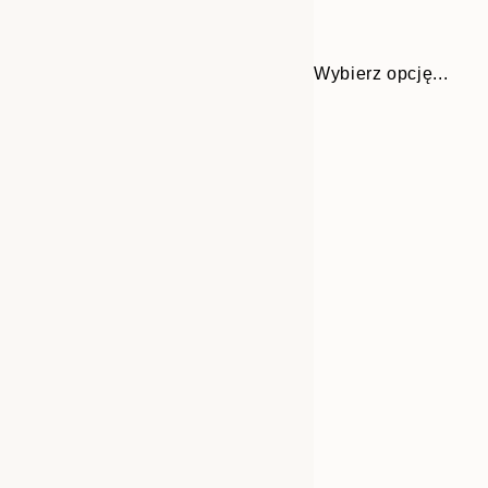
Wybierz opcję...
30x40 cm
50x70 cm