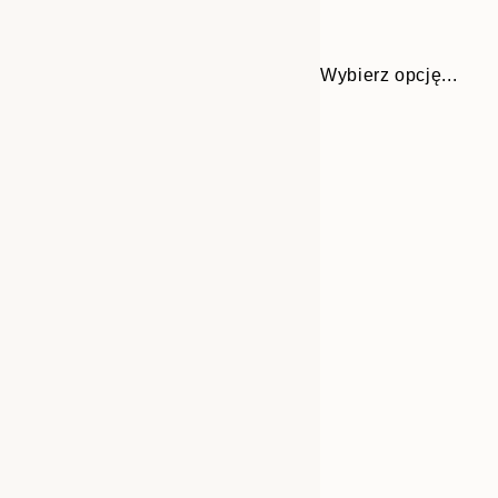
Wybierz opcję...
30x40 cm
50x70 cm