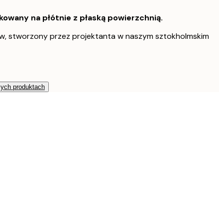
owany na płótnie z płaską powierzchnią.
w, stworzony przez projektanta w naszym sztokholmskim
zych produktach