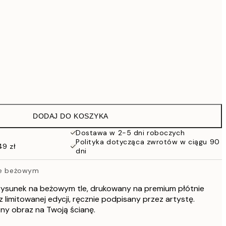
Brak ramki
DODAJ DO KOSZYKA
Dostawa w 2-5 dni roboczych
Polityka dotycząca zwrotów w ciągu 90
49 zł
dni
rze beżowym
rysunek na beżowym tle, drukowany na premium płótnie
 limitowanej edycji, ręcznie podpisany przez artystę.
y obraz na Twoją ścianę.