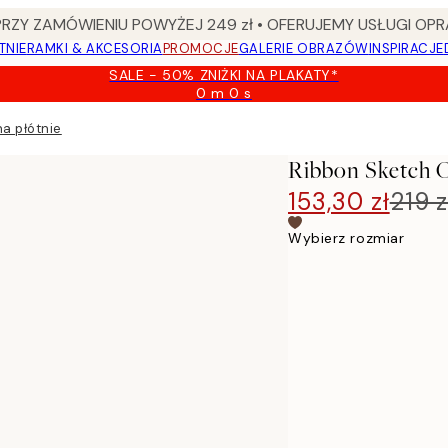
Y ZAMÓWIENIU POWYŻEJ 249 zł • OFERUJEMY USŁUGI OPR
TNIE
RAMKI & AKCESORIA
PROMOCJE
GALERIE OBRAZÓW
INSPIRACJE
SALE - 50% ZNIŻKI NA PLAKATY*
0 m
0 s
Ważny
do:
a płótnie
2026-
08-
Ribbon Sketch O
09
153,30 zł
219 z
Wybierz rozmiar