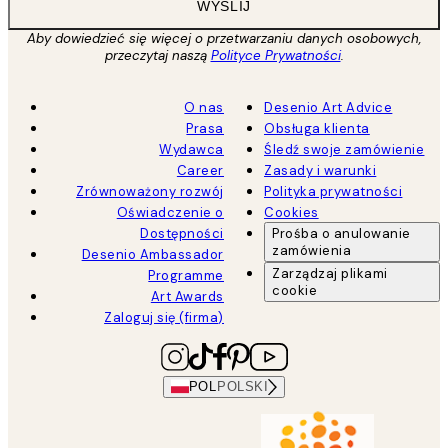
WYŚLIJ
Aby dowiedzieć się więcej o przetwarzaniu danych osobowych,
przeczytaj naszą
Polityce Prywatności
.
O nas
Desenio Art Advice
Prasa
Obsługa klienta
Wydawca
Śledź swoje zamówienie
Career
Zasady i warunki
Zrównoważony rozwój
Polityka prywatności
Oświadczenie o
Cookies
Dostępności
Prośba o anulowanie
zamówienia
Desenio Ambassador
Zarządzaj plikami
Programme
cookie
Art Awards
Zaloguj się (firma)
POL
POLSKI