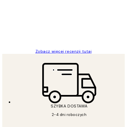
Opinie
klientów
Excellent quality at a nice price
20 kwi
Magdalena B
Zobacz więcej recenzji tutaj
SZYBKA DOSTAWA
2-4 dni roboczych