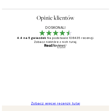
Opinie klientów
DOSKONALI
4.4 na 5 gwiazdek
Na podstawie 108435 recenzji.
Zobacz niektóre z nich tutaj.
Zweryfikowany kupujący
Opinie
klientów
Excellent quality at a nice price
20 kwi
Magdalena B
Zobacz więcej recenzji tutaj