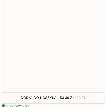
1609,30
100x140 cm
229
Brak ramki
DODAJ DO KOSZYKA
-
153,30 ZŁ
219 ZŁ
Na zamówienie