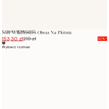
CANVAS REIMAGINED
Soft Wildflowers Obraz Na Płótnie
153,30 zł
219 zł
30%*
Wybierz rozmiar