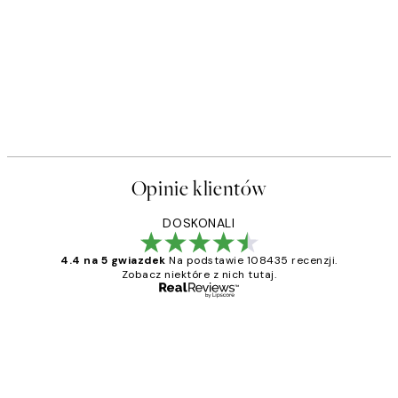
Opinie klientów
DOSKONALI
4.4 na 5 gwiazdek
Na podstawie 108435 recenzji.
Zobacz niektóre z nich tutaj.
Zweryfikowany kupujący
Opinie
klientów
Excellent quality at a nice price