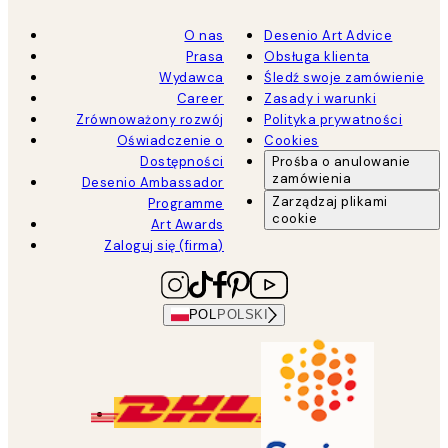
O nas
Desenio Art Advice
Prasa
Obsługa klienta
Wydawca
Śledź swoje zamówienie
Career
Zasady i warunki
Zrównoważony rozwój
Polityka prywatności
Oświadczenie o
Cookies
Dostępności
Prośba o anulowanie
zamówienia
Desenio Ambassador
Zarządzaj plikami
Programme
cookie
Art Awards
Zaloguj się (firma)
POL
POLSKI