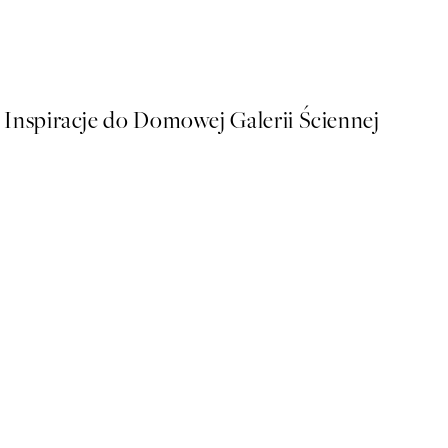
Fruit for Thought Plakat
Od 48,50 zł
97 zł
Inspiracje do Domowej Galerii Ściennej