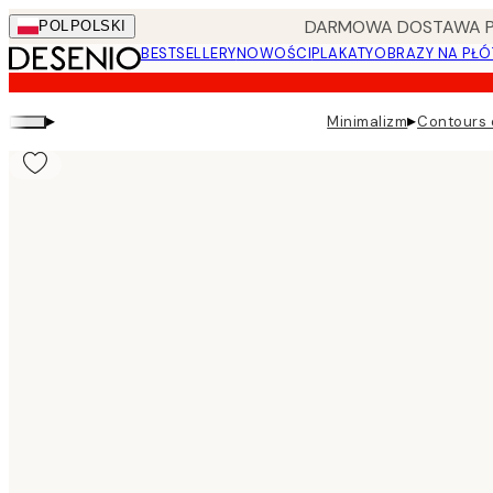
Skip
DARMOWA DOSTAWA PRZ
POL
POLSKI
to
BESTSELLERY
NOWOŚCI
PLAKATY
OBRAZY NA PŁÓ
main
content.
▸
▸
Minimalizm
Contours 