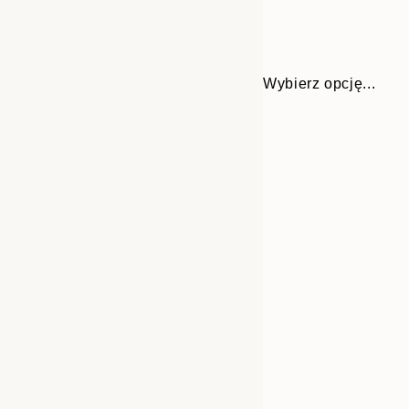
Wybierz opcję...
30x40 cm
50x70 cm