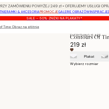
Y ZAMÓWIENIU POWYŻEJ 249 zł • OFERUJEMY USŁUGI OPR
TNIE
RAMKI & AKCESORIA
PROMOCJE
GALERIE OBRAZÓW
INSPIRACJE
SALE - 50% ZNIŻKI NA PLAKATY*
of Time Obraz na płótnie
EVERYTHING IS ART
Contours Of Ti
219 zł
Plakat
Wybierz rozmiar