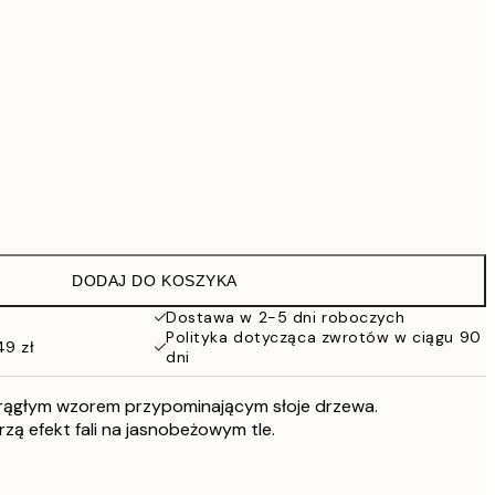
669 zł
799 zł
2299 zł
Brak ramki
3449 zł
DODAJ DO KOSZYKA
Dostawa w 2-5 dni roboczych
Polityka dotycząca zwrotów w ciągu 90
49 zł
dni
krągłym wzorem przypominającym słoje drzewa.
rzą efekt fali na jasnobeżowym tle.