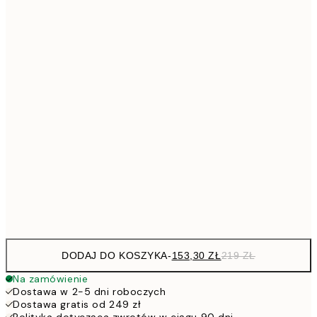
Brak ramki
DODAJ DO KOSZYKA
-
153,30 ZŁ
219 ZŁ
Na zamówienie
Dostawa w 2-5 dni roboczych
Dostawa gratis od 249 zł
Polityka dotycząca zwrotów w ciągu 90 dni