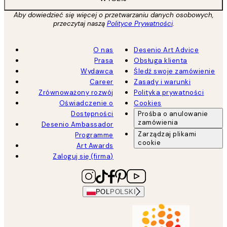
Aby dowiedzieć się więcej o przetwarzaniu danych osobowych,
przeczytaj naszą
Polityce Prywatności
.
O nas
Desenio Art Advice
Prasa
Obsługa klienta
Wydawca
Śledź swoje zamówienie
Career
Zasady i warunki
Zrównoważony rozwój
Polityka prywatności
Oświadczenie o
Cookies
Dostępności
Prośba o anulowanie
zamówienia
Desenio Ambassador
Zarządzaj plikami
Programme
cookie
Art Awards
Zaloguj się (firma)
POL
POLSKI