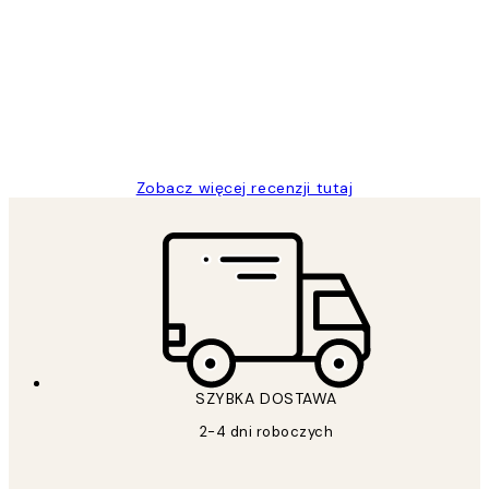
klientów
Excellent quality at a nice price
20 kwi
Magdalena B
Zobacz więcej recenzji tutaj
SZYBKA DOSTAWA
2-4 dni roboczych