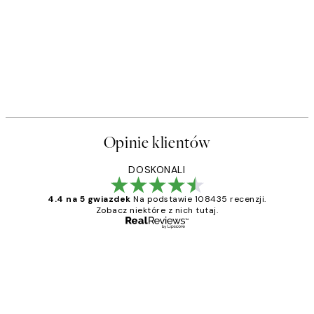
50%*
s Plakat
Sophisticated Dog Plakat
Od 26,98 zł
53,95 zł
Opinie klientów
DOSKONALI
4.4 na 5 gwiazdek
Na podstawie 108435 recenzji.
Zobacz niektóre z nich tutaj.
Zweryfikowany kupujący
Opinie
klientów
Excellent quality at a nice price