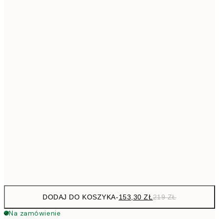
293,3
50x70 cm
41
Brak ramki
DODAJ DO KOSZYKA
-
153,30 ZŁ
219 ZŁ
Na zamówienie