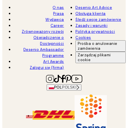
O nas
Desenio Art Advice
Prasa
Obsługa klienta
Wydawca
Śledź swoje zamówienie
Career
Zasady i warunki
Zrównoważony rozwój
Polityka prywatności
Oświadczenie o
Cookies
Dostępności
Prośba o anulowanie
zamówienia
Desenio Ambassador
Zarządzaj plikami
Programme
cookie
Art Awards
Zaloguj się (firma)
POL
POLSKI