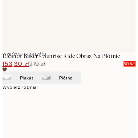
WYRÓŻNIENI ARTYŚCI
Eleanor Baker - Sunrise Ride Obraz Na Płótnie
153,30 zł
219 zł
30%*
Plakat
Płótno
Wybierz rozmiar