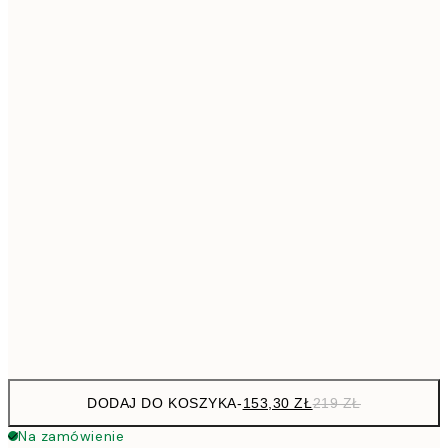
293,3
50x70 cm
41
Brak ramki
DODAJ DO KOSZYKA
-
153,30 ZŁ
219 ZŁ
Na zamówienie