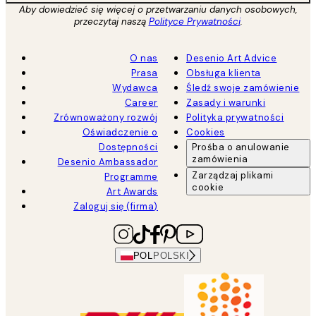
Aby dowiedzieć się więcej o przetwarzaniu danych osobowych,
przeczytaj naszą
Polityce Prywatności
.
O nas
Desenio Art Advice
Prasa
Obsługa klienta
Wydawca
Śledź swoje zamówienie
Career
Zasady i warunki
Zrównoważony rozwój
Polityka prywatności
Oświadczenie o
Cookies
Dostępności
Prośba o anulowanie
zamówienia
Desenio Ambassador
Zarządzaj plikami
Programme
cookie
Art Awards
Zaloguj się (firma)
POL
POLSKI