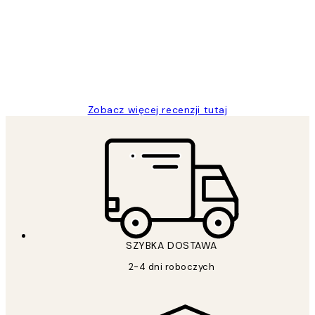
klientów
Excellent quality at a nice price
20 kwi
Magdalena B
Zobacz więcej recenzji tutaj
SZYBKA DOSTAWA
2-4 dni roboczych