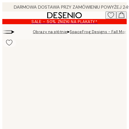
Skip
to
main
SALE - 50% ZNIŻKI NA PLAKATY*
content.
▸
▸
Obrazy na płótnie
SpaceFrog Designs - Fall Morn
Product
images