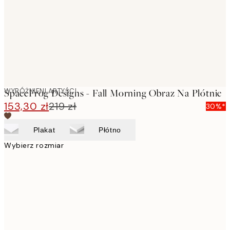
WYRÓŻNIENI ARTYŚCI
SpaceFrog Designs - Fall Morning Obraz Na Płótnie
153,30 zł
219 zł
30%*
Plakat
Płótno
Wybierz rozmiar