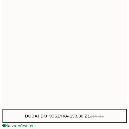
293,3
50x70 cm
41
Brak ramki
DODAJ DO KOSZYKA
-
153,30 ZŁ
219 ZŁ
Na zamówienie