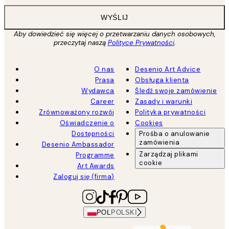
WYŚLIJ
Aby dowiedzieć się więcej o przetwarzaniu danych osobowych,
przeczytaj naszą
Polityce Prywatności
.
O nas
Desenio Art Advice
Prasa
Obsługa klienta
Wydawca
Śledź swoje zamówienie
Career
Zasady i warunki
Zrównoważony rozwój
Polityka prywatności
Oświadczenie o
Cookies
Dostępności
Prośba o anulowanie
zamówienia
Desenio Ambassador
Zarządzaj plikami
Programme
cookie
Art Awards
Zaloguj się (firma)
POL
POLSKI