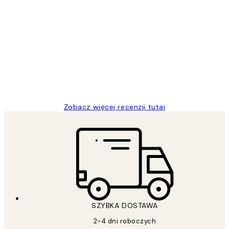
Zweryfikowany kupujący
Opinie
klientów
Excellent quality at a nice price
20 kwi
Magdalena B
Zobacz więcej recenzji tutaj
SZYBKA DOSTAWA
2-4 dni roboczych