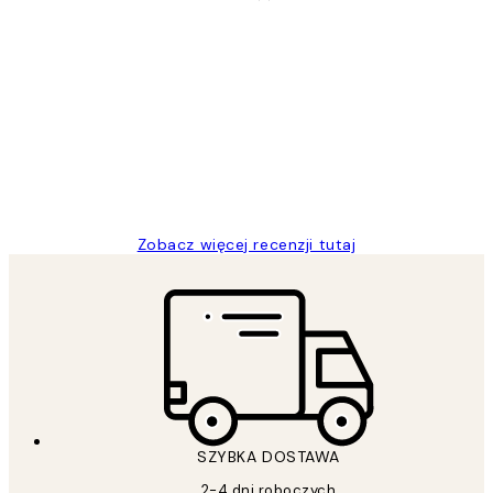
Zweryfikowany kupujący
Opinie
klientów
Excellent quality at a nice price
20 kwi
Magdalena B
Zobacz więcej recenzji tutaj
SZYBKA DOSTAWA
2-4 dni roboczych