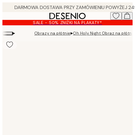
Skip
to
main
SALE - 50% ZNIŻKI NA PLAKATY*
content.
▸
▸
Obrazy na płótnie
Oh Holy Night Obraz na płótni
Product
images