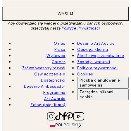
WYŚLIJ
Aby dowiedzieć się więcej o przetwarzaniu danych osobowych,
przeczytaj naszą
Polityce Prywatności
.
O nas
Desenio Art Advice
Prasa
Obsługa klienta
Wydawca
Śledź swoje zamówienie
Career
Zasady i warunki
Zrównoważony rozwój
Polityka prywatności
Oświadczenie o
Cookies
Dostępności
Prośba o anulowanie
zamówienia
Desenio Ambassador
Zarządzaj plikami
Programme
cookie
Art Awards
Zaloguj się (firma)
POL
POLSKI