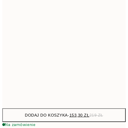
293,3
50x70 cm
41
Brak ramki
DODAJ DO KOSZYKA
-
153,30 ZŁ
219 ZŁ
Na zamówienie