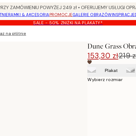
Y ZAMÓWIENIU POWYŻEJ 249 zł • OFERUJEMY USŁUGI OPR
TNIE
RAMKI & AKCESORIA
PROMOCJE
GALERIE OBRAZÓW
INSPIRACJE
SALE - 50% ZNIŻKI NA PLAKATY*
az na płótnie
Dune Grass Obra
153,30 zł
219 z
Plakat
Wybierz rozmiar