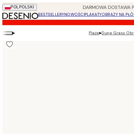
Skip
DARMOWA DOSTAWA PRZ
POL
POLSKI
to
BESTSELLERY
NOWOŚCI
PLAKATY
OBRAZY NA PŁÓ
main
content.
▸
▸
Plaże
Dune Grass Obr