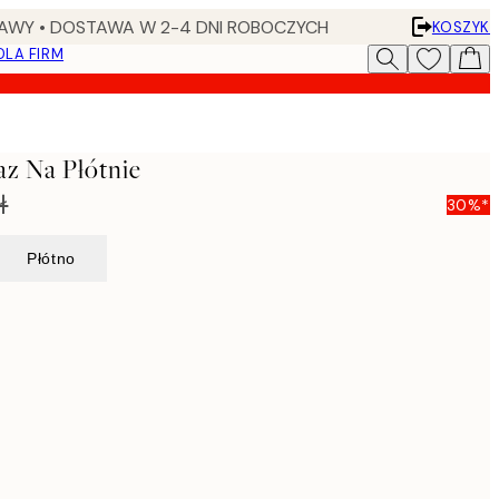
AWY • DOSTAWA W 2-4 DNI ROBOCZYCH
KOSZYK
DLA FIRM
z Na Płótnie
ł
30%*
Płótno