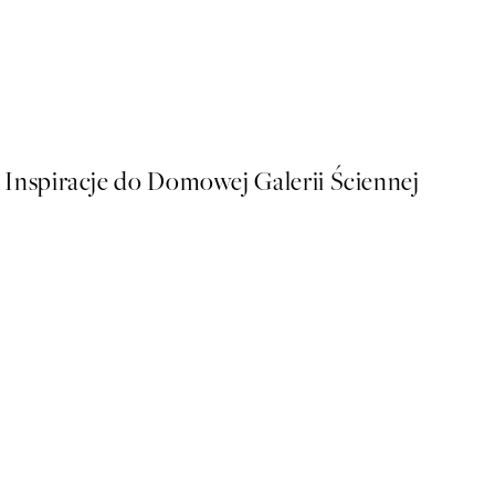
50%*
Traces of Light No2 Plakat
Od 32,23 zł
64,45 zł
Inspiracje do Domowej Galerii Ściennej