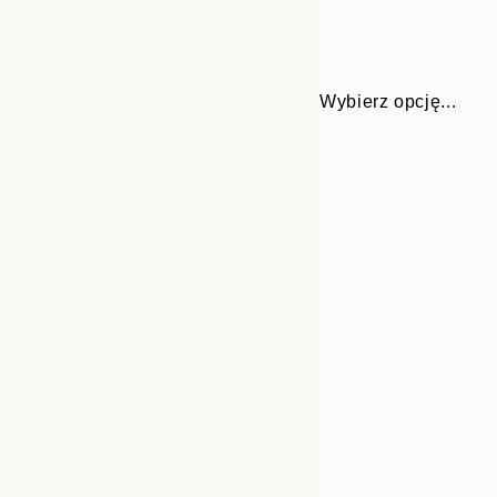
Wybierz opcję...
30x40 cm
50x70 cm