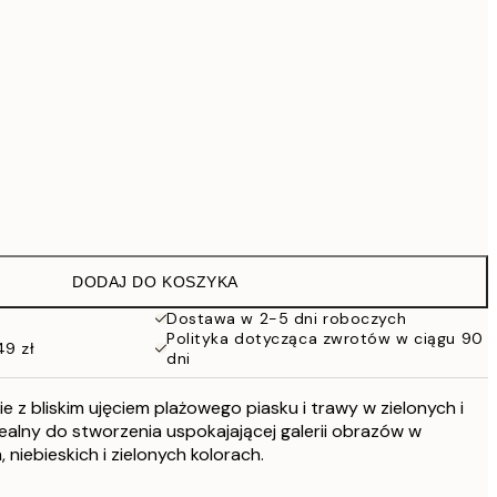
419 zł
Brak ramki
DODAJ DO KOSZYKA
Dostawa w 2-5 dni roboczych
Polityka dotycząca zwrotów w ciągu 90
49 zł
dni
e z bliskim ujęciem plażowego piasku i trawy w zielonych i
alny do stworzenia uspokajającej galerii obrazów w
niebieskich i zielonych kolorach.