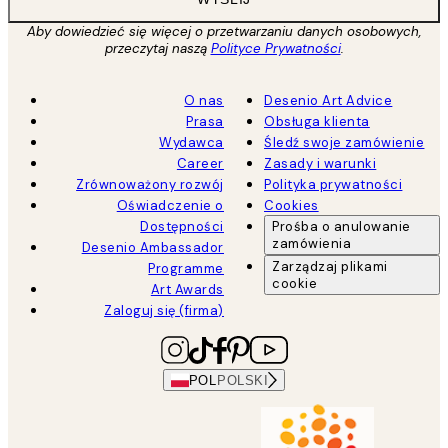
Aby dowiedzieć się więcej o przetwarzaniu danych osobowych,
przeczytaj naszą
Polityce Prywatności
.
O nas
Desenio Art Advice
Prasa
Obsługa klienta
Wydawca
Śledź swoje zamówienie
Career
Zasady i warunki
Zrównoważony rozwój
Polityka prywatności
Oświadczenie o
Cookies
Dostępności
Prośba o anulowanie
zamówienia
Desenio Ambassador
Zarządzaj plikami
Programme
cookie
Art Awards
Zaloguj się (firma)
POL
POLSKI