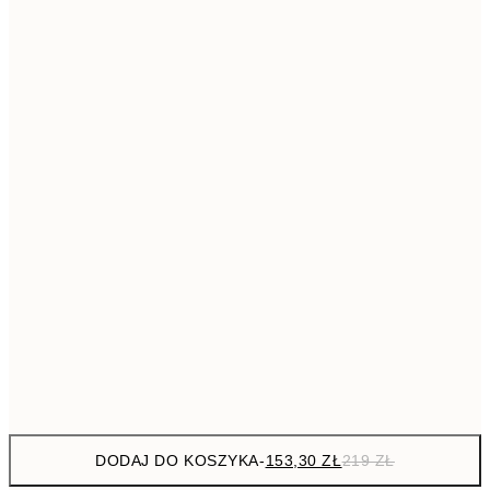
293,3
50x70 cm
41
Brak ramki
DODAJ DO KOSZYKA
-
153,30 ZŁ
219 ZŁ