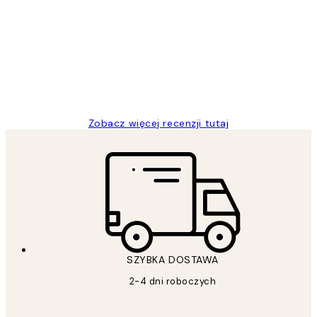
klientów
Excellent quality at a nice price
20 kwi
Magdalena B
Zobacz więcej recenzji tutaj
SZYBKA DOSTAWA
2-4 dni roboczych