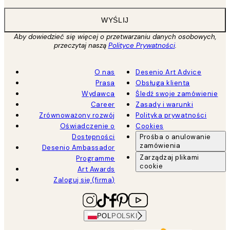
WYŚLIJ
Aby dowiedzieć się więcej o przetwarzaniu danych osobowych,
przeczytaj naszą
Polityce Prywatności
.
O nas
Desenio Art Advice
Prasa
Obsługa klienta
Wydawca
Śledź swoje zamówienie
Career
Zasady i warunki
Zrównoważony rozwój
Polityka prywatności
Oświadczenie o
Cookies
Dostępności
Prośba o anulowanie
zamówienia
Desenio Ambassador
Zarządzaj plikami
Programme
cookie
Art Awards
Zaloguj się (firma)
POL
POLSKI