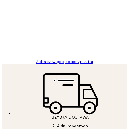
Zweryfikowany kupujący
Opinie
klientów
Excellent quality at a nice price
20 kwi
Magdalena B
Zobacz więcej recenzji tutaj
SZYBKA DOSTAWA
2-4 dni roboczych