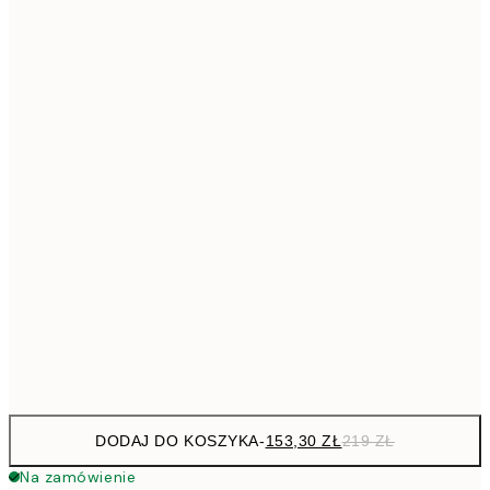
293,3
50x70 cm
41
Brak ramki
DODAJ DO KOSZYKA
-
153,30 ZŁ
219 ZŁ
Na zamówienie