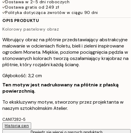
Dostawa w 2-5 dni roboczych
Dostawa gratis od 249 zł
Polityka dotycząca zwrotów w ciągu 90 dni
OPIS PRODUKTU
Kolorowy pastelowy obraz
Wibrujący obraz na płótnie przedstawiający abstrakcyjne
malowanie w odcieniach fioletu, bieli i zieleni inspirowane
ogrodem Moneta. Miękkie, poziome pociągnięcia pędzla w
stonowanych kolorach tworzą oszałamiający krajobraz na
płótnie, który rozjaśni każdą ścianę.
Głębokość: 3,2 cm
Ten motyw jest nadrukowany na płótnie z płaską
powierzchnią.
To ekskluzywny motyw, stworzony przez projektanta w
naszym sztokholmskim Atelier.
CAN17282-5
Historia cen
Dowiedz się więcej o naszych produktach