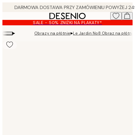
Skip
to
main
SALE - 50% ZNIŻKI NA PLAKATY*
content.
▸
▸
Obrazy na płótnie
Le Jardin No8 Obraz na płótni
Product
images