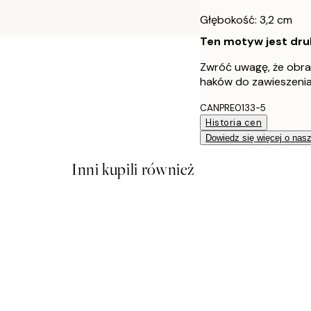
Głębokość: 3,2 cm
Ten motyw jest druk
Zwróć uwagę, że obr
haków do zawieszenia.
CANPRE0133-5
Historia cen
Dowiedz się więcej o nas
Inni kupili również