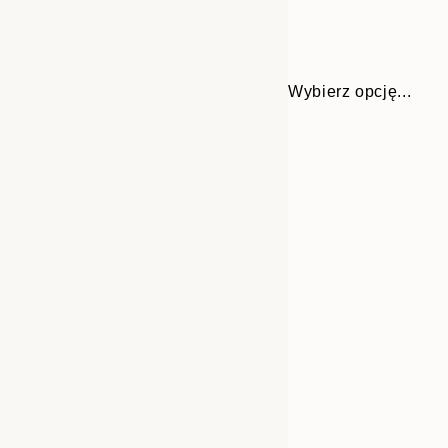
Wybierz opcję...
30x40 cm
50x70 cm