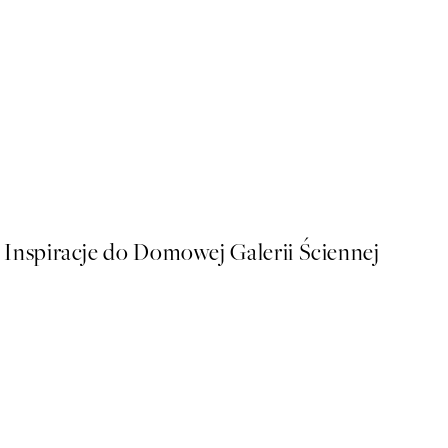
50%*
Riviera Table Plakat
Od 26,98 zł
53,95 zł
Inspiracje do Domowej Galerii Ściennej