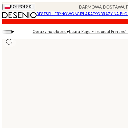
Skip
DARMOWA DOSTAWA PRZ
POL
POLSKI
to
BESTSELLERY
NOWOŚCI
PLAKATY
OBRAZY NA PŁÓ
main
content.
▸
▸
Obrazy na płótnie
Laura Page - Tropical Print no1