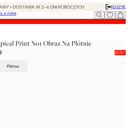
AWY • DOSTAWA W 2-4 DNI ROBOCZYCH
KOSZYK
DLA FIRM
opical Print No1 Obraz Na Płótnie
ł
30%*
Płótno