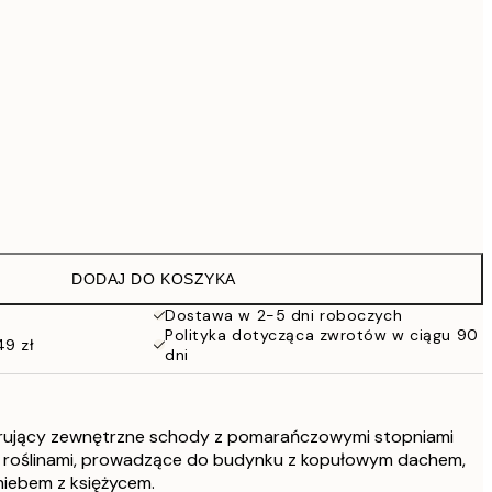
419 zł
559,30 zł
799 zł
1609,30 zł
2299 zł
Brak ramki
DODAJ DO KOSZYKA
Dostawa w 2-5 dni roboczych
Polityka dotycząca zwrotów w ciągu 90
49 zł
dni
strujący zewnętrzne schody z pomarańczowymi stopniami
 roślinami, prowadzące do budynku z kopułowym dachem,
niebem z księżycem.