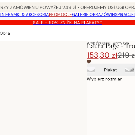
Y ZAMÓWIENIU POWYŻEJ 249 zł • OFERUJEMY USŁUGI OPR
TNIE
RAMKI & AKCESORIA
PROMOCJE
GALERIE OBRAZÓW
INSPIRACJE
SALE - 50% ZNIŻKI NA PLAKATY*
 Obraz na płótnie
WYRÓŻNIENI ARTYŚCI
Laura Page - Tr
153,30 zł
219 z
Plakat
Wybierz rozmiar