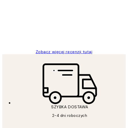
Opinie
klientów
Excellent quality at a nice price
20 kwi
Magdalena B
Zobacz więcej recenzji tutaj
SZYBKA DOSTAWA
2-4 dni roboczych