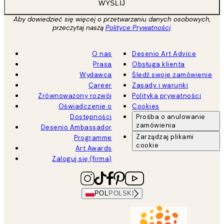
WYŚLIJ
Aby dowiedzieć się więcej o przetwarzaniu danych osobowych,
przeczytaj naszą
Polityce Prywatności
.
O nas
Desenio Art Advice
Prasa
Obsługa klienta
Wydawca
Śledź swoje zamówienie
Career
Zasady i warunki
Zrównoważony rozwój
Polityka prywatności
Oświadczenie o
Cookies
Dostępności
Prośba o anulowanie
zamówienia
Desenio Ambassador
Zarządzaj plikami
Programme
cookie
Art Awards
Zaloguj się (firma)
POL
POLSKI