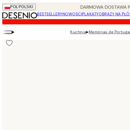
Skip
DARMOWA DOSTAWA PRZ
POL
POLSKI
to
BESTSELLERY
NOWOŚCI
PLAKATY
OBRAZY NA PŁÓ
main
content.
▸
▸
Kuchnia
Memórias de Portugal