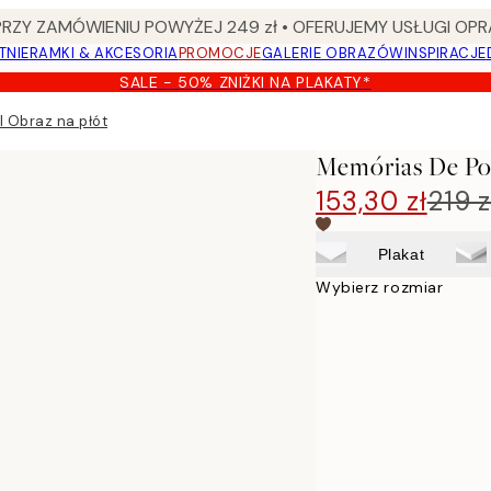
Y ZAMÓWIENIU POWYŻEJ 249 zł • OFERUJEMY USŁUGI OPR
TNIE
RAMKI & AKCESORIA
PROMOCJE
GALERIE OBRAZÓW
INSPIRACJE
SALE - 50% ZNIŻKI NA PLAKATY*
 Obraz na płótnie
Memórias De Por
153,30 zł
219 z
Plakat
Wybierz rozmiar