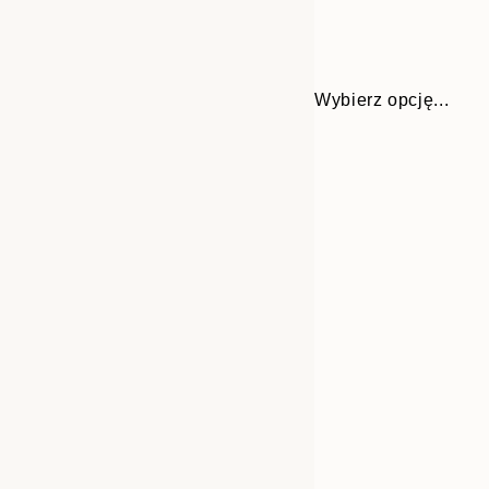
Wybierz opcję...
30x40 cm
50x70 cm