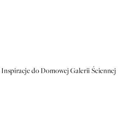
50%*
Soft Couple Plakat
Od 32,23 zł
64,45 zł
Inspiracje do Domowej Galerii Ściennej