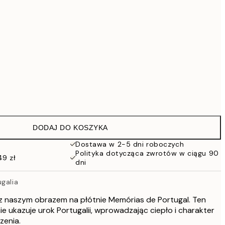
419 zł
559,30 zł
799 zł
1609,30 zł
2299 zł
Brak ramki
DODAJ DO KOSZYKA
Dostawa w 2-5 dni roboczych
Polityka dotycząca zwrotów w ciągu 90
49 zł
dni
galia
z naszym obrazem na płótnie Memórias de Portugal. Ten
ie ukazuje urok Portugalii, wprowadzając ciepło i charakter
zenia.