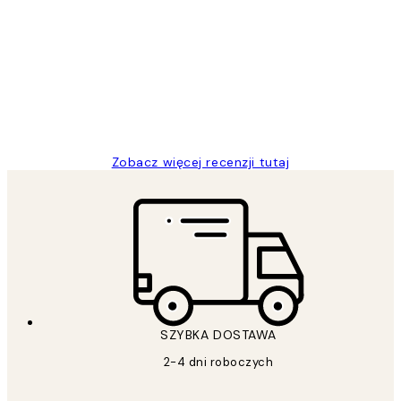
Opinie
klientów
Excellent quality at a nice price
20 kwi
Magdalena B
Zobacz więcej recenzji tutaj
SZYBKA DOSTAWA
2-4 dni roboczych