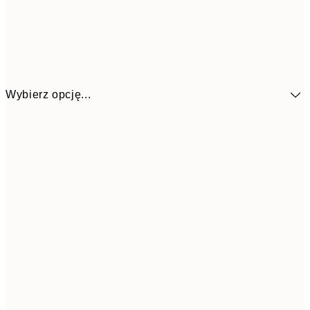
Wybierz opcję...
153,3
30x40 cm