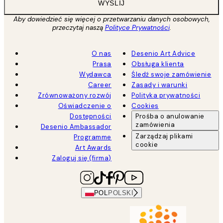
WYŚLIJ
Aby dowiedzieć się więcej o przetwarzaniu danych osobowych,
przeczytaj naszą
Polityce Prywatności
.
O nas
Desenio Art Advice
Prasa
Obsługa klienta
Wydawca
Śledź swoje zamówienie
Career
Zasady i warunki
Zrównoważony rozwój
Polityka prywatności
Oświadczenie o
Cookies
Dostępności
Prośba o anulowanie
zamówienia
Desenio Ambassador
Zarządzaj plikami
Programme
cookie
Art Awards
Zaloguj się (firma)
POL
POLSKI