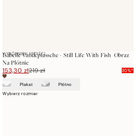
WYRÓŻNIENI ARTYŚCI
Isabelle Vandeplassche - Still Life With Fish Obraz
Na Płótnie
153,30 zł
219 zł
30%*
Plakat
Płótno
Wybierz rozmiar