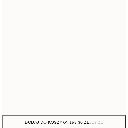
21
293,3
50x70 cm
41
Brak ramki
DODAJ DO KOSZYKA
-
153,30 ZŁ
219 ZŁ