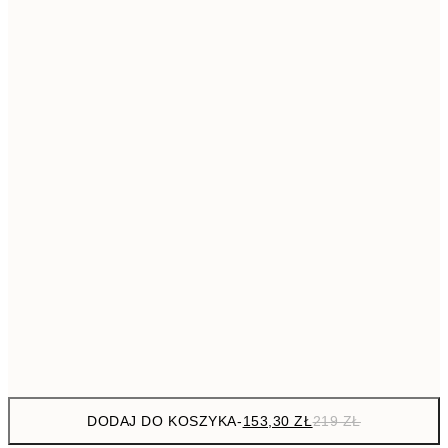
293,3
50x70 cm
41
Brak ramki
DODAJ DO KOSZYKA
-
153,30 ZŁ
219 ZŁ