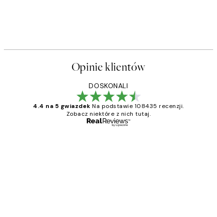
Opinie klientów
DOSKONALI
4.4 na 5 gwiazdek
Na podstawie 108435 recenzji.
Zobacz niektóre z nich tutaj.
Zweryfikowany kupujący
Opinie
klientów
Excellent quality at a nice price
20 kwi
Magdalena B