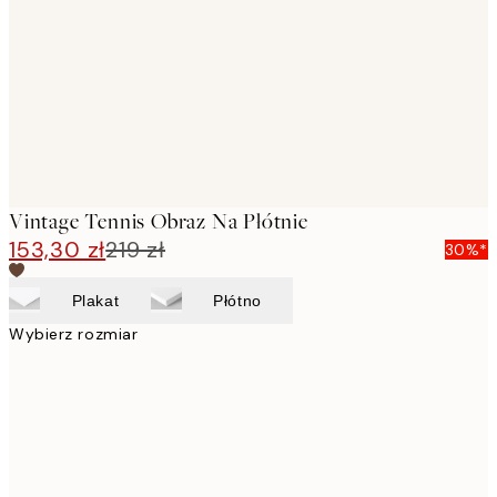
images
Vintage Tennis Obraz Na Płótnie
153,30 zł
219 zł
30%*
Plakat
Płótno
Wybierz rozmiar