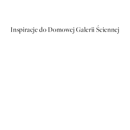
Fruit for Thought Plakat
Od 48,50 zł
97 zł
Inspiracje do Domowej Galerii Ściennej