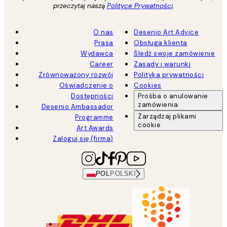
przeczytaj naszą
Polityce Prywatności
.
O nas
Desenio Art Advice
Prasa
Obsługa klienta
Wydawca
Śledź swoje zamówienie
Career
Zasady i warunki
Zrównoważony rozwój
Polityka prywatności
Oświadczenie o
Cookies
Dostępności
Prośba o anulowanie
zamówienia
Desenio Ambassador
Zarządzaj plikami
Programme
cookie
Art Awards
Zaloguj się (firma)
POL
POLSKI