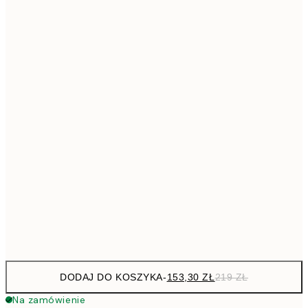
293,3
50x70 cm
41
Brak ramki
DODAJ DO KOSZYKA
-
153,30 ZŁ
219 ZŁ
Na zamówienie