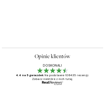
50%*
s Plakat
Sophisticated Dog Plakat
Od 26,98 zł
53,95 zł
Opinie klientów
DOSKONALI
4.4 na 5 gwiazdek
Na podstawie 108435 recenzji.
Zobacz niektóre z nich tutaj.
Zweryfikowany kupujący
Opinie
klientów
Excellent quality at a nice price