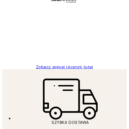
Zweryfikowany kupujący
Opinie
klientów
Excellent quality at a nice price
20 kwi
Magdalena B
Zobacz więcej recenzji tutaj
SZYBKA DOSTAWA