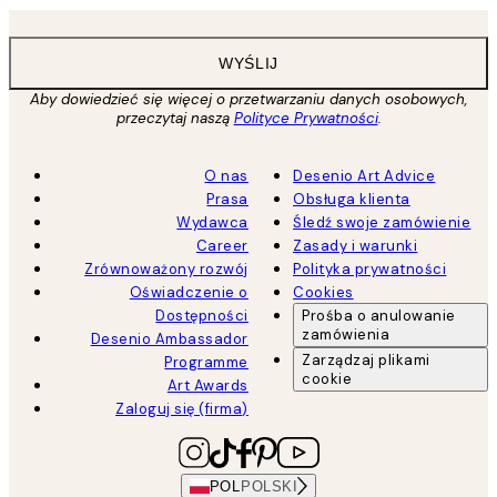
WYŚLIJ
Aby dowiedzieć się więcej o przetwarzaniu danych osobowych,
przeczytaj naszą
Polityce Prywatności
.
O nas
Desenio Art Advice
Prasa
Obsługa klienta
Wydawca
Śledź swoje zamówienie
Career
Zasady i warunki
Zrównoważony rozwój
Polityka prywatności
Oświadczenie o
Cookies
Dostępności
Prośba o anulowanie
zamówienia
Desenio Ambassador
Zarządzaj plikami
Programme
cookie
Art Awards
Zaloguj się (firma)
POL
POLSKI