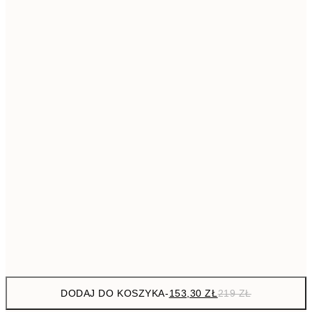
293,3
50x70 cm
41
Brak ramki
DODAJ DO KOSZYKA
-
153,30 ZŁ
219 ZŁ