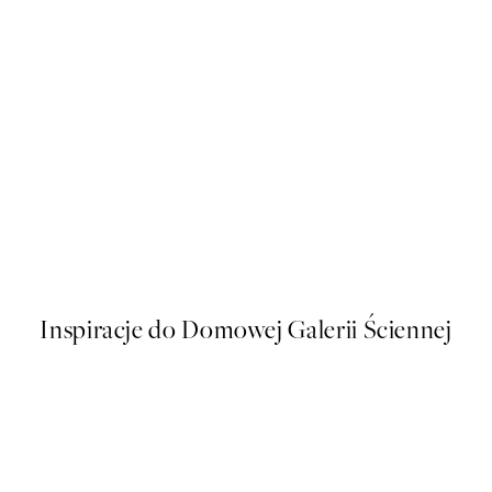
50%*
s Plakat
Polka Dotted Dream Plakat
Od 48,50 zł
97 zł
Inspiracje do Domowej Galerii Ściennej