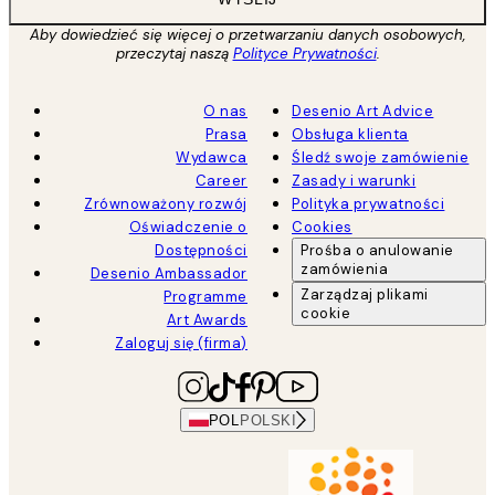
Aby dowiedzieć się więcej o przetwarzaniu danych osobowych,
przeczytaj naszą
Polityce Prywatności
.
O nas
Desenio Art Advice
Prasa
Obsługa klienta
Wydawca
Śledź swoje zamówienie
Career
Zasady i warunki
Zrównoważony rozwój
Polityka prywatności
Oświadczenie o
Cookies
Dostępności
Prośba o anulowanie
zamówienia
Desenio Ambassador
Zarządzaj plikami
Programme
cookie
Art Awards
Zaloguj się (firma)
POL
POLSKI