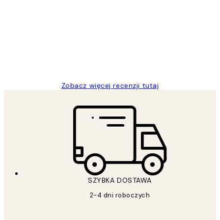
klientów
Excellent quality at a nice price
20 kwi
Magdalena B
Zobacz więcej recenzji tutaj
SZYBKA DOSTAWA
2-4 dni roboczych