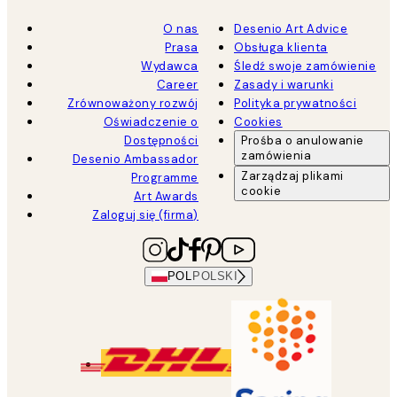
O nas
Desenio Art Advice
Prasa
Obsługa klienta
Wydawca
Śledź swoje zamówienie
Career
Zasady i warunki
Zrównoważony rozwój
Polityka prywatności
Oświadczenie o
Cookies
Dostępności
Prośba o anulowanie
zamówienia
Desenio Ambassador
Zarządzaj plikami
Programme
cookie
Art Awards
Zaloguj się (firma)
POL
POLSKI