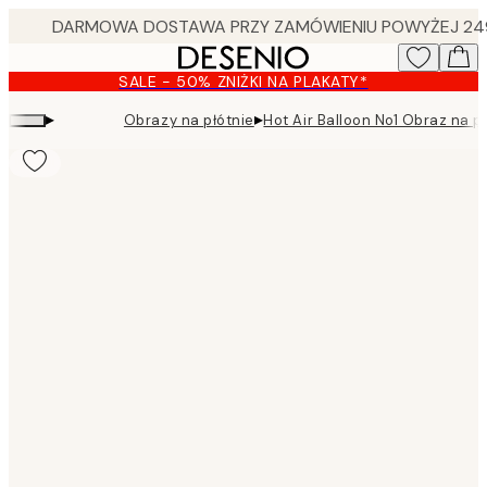
Skip
to
main
SALE - 50% ZNIŻKI NA PLAKATY*
content.
▸
▸
Obrazy na płótnie
Hot Air Balloon No1 Obraz na p
Product
images