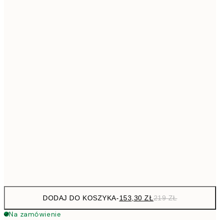
293,3
50x70 cm
41
Brak ramki
DODAJ DO KOSZYKA
-
153,30 ZŁ
219 ZŁ
Na zamówienie