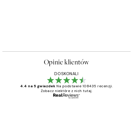
Opinie klientów
DOSKONALI
4.4 na 5 gwiazdek
Na podstawie 108435 recenzji.
Zobacz niektóre z nich tutaj.
Zweryfikowany kupujący
Opinie
klientów
Excellent quality at a nice price